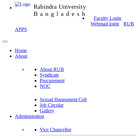
Rabindra University
Bangladesh
Faculty Login
Webmail login
RUB
APPS
Home
About
About RUB
Syndicate
Procurement
NOC
Sexual Harassment Cell
Job Circular
Gallery
Administration
Vice Chancellor