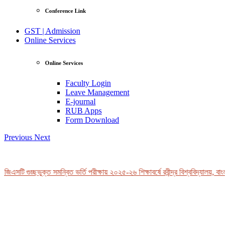
Conference Link
GST | Admission
Online Services
Online Services
Faculty Login
Leave Management
E-journal
RUB Apps
Form Download
Previous
Next
িএসটি গুচ্ছভুক্ত সমন্বিত ভর্তি পরীক্ষায় ২০২৫-২৬ শিক্ষাবর্ষে রবীন্দ্র বিশ্ববিদ্যালয়, বাংলা
View Profile
Professor Tahmina Akhtar