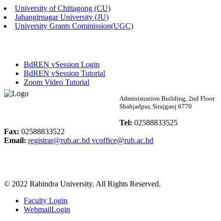
University of Chittagong (CU)
Published: 02:13pm, 7th May, 2026
Jahangirnagar University (JU)
University Grants Commission(UGC)
ম্যানেজমেন্ট বিভাগ ভর্তি বিজ্ঞপ্তি (২০২৩-২৪ শিক্ষাবর্ষ)
Published: 02:11pm, 7th May, 2026
BdREN vSession Login
ভর্তি বিজ্ঞপ্তি সমাজবিজ্ঞান বিভাগ (১ম বর্ষ ২য় সেমি.)
BdREN vSession Tutorial
Zoom Video Tutorial
Published: 02:07pm, 7th May, 2026
Rabindra University
Administration Building, 2nd Floor
Shahjadpur, Sirajganj 6770
ফরম পূরণ বিজ্ঞপ্তি, সমাজবিজ্ঞান বিভাগ (শিক্ষাবর্ষ: ২০২৩-২৪)
Bangladesh
Tel:
02588833525
Published: 03:09pm, 30th Apr, 2026
Fax:
02588833522
Email:
registrar@rub.ac.bd
vcoffice@rub.ac.bd
ছাত্রী হল (অস্থায়ী)-এ সিট বরাদ্দ সংক্রান্ত অফিস বিজ্ঞপ্তি
Published: 03:07pm, 30th Apr, 2026
© 2022 Rabindra University. All Rights Reserved.
ভর্তি বিজ্ঞপ্তি, সমাজবিজ্ঞান বিভাগ (শিক্ষাবর্ষ: 2023-24)
Faculty Login
Published: 03:05pm, 30th Apr, 2026
WebmailLogin