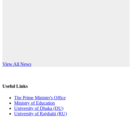
Published: 10:58pm, 19th May, 2026
anniversary
অফিস বিজ্ঞপ্তি (অস্থায়ী ছাত্রী হল)
Read More
Published: 03:48pm, 19th May, 2026
অফিস বিজ্ঞপ্তি ছুটি
Published: 03:46pm, 19th May, 2026
নিয়োগ পরীক্ষা স্থগিত বিজ্ঞপ্তি
s World Teachers’ Day
View All News
Published: 03:45pm, 17th May, 2026
অফিস বিজ্ঞপ্তি (ছাত্রী হল)
Useful Links
Published: 02:58pm, 14th May, 2026
The Prime Minister's Office
Ministry of Education
ভর্তি বিজ্ঞপ্তি (সংগীত বিভাগ)
University of Dhaka (DU)
University of Rajshahi (RU)
Published: 02:15pm, 7th May, 2026
ভর্তি বিজ্ঞপ্তি সমাজবিজ্ঞান বিভাগ ( ৩য় বর্ষ ১ম সেমি.)