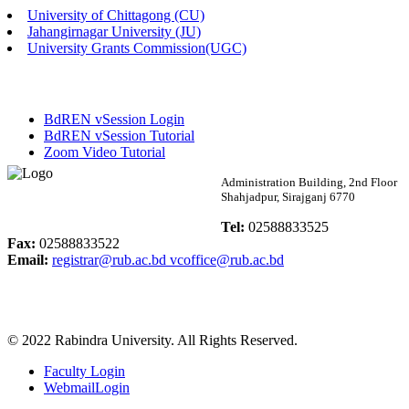
University of Chittagong (CU)
Published: 02:13pm, 7th May, 2026
Jahangirnagar University (JU)
University Grants Commission(UGC)
ম্যানেজমেন্ট বিভাগ ভর্তি বিজ্ঞপ্তি (২০২৩-২৪ শিক্ষাবর্ষ)
Published: 02:11pm, 7th May, 2026
BdREN vSession Login
ভর্তি বিজ্ঞপ্তি সমাজবিজ্ঞান বিভাগ (১ম বর্ষ ২য় সেমি.)
BdREN vSession Tutorial
Zoom Video Tutorial
Published: 02:07pm, 7th May, 2026
Rabindra University
Administration Building, 2nd Floor
Shahjadpur, Sirajganj 6770
ফরম পূরণ বিজ্ঞপ্তি, সমাজবিজ্ঞান বিভাগ (শিক্ষাবর্ষ: ২০২৩-২৪)
Bangladesh
Tel:
02588833525
Published: 03:09pm, 30th Apr, 2026
Fax:
02588833522
Email:
registrar@rub.ac.bd
vcoffice@rub.ac.bd
ছাত্রী হল (অস্থায়ী)-এ সিট বরাদ্দ সংক্রান্ত অফিস বিজ্ঞপ্তি
Published: 03:07pm, 30th Apr, 2026
© 2022 Rabindra University. All Rights Reserved.
ভর্তি বিজ্ঞপ্তি, সমাজবিজ্ঞান বিভাগ (শিক্ষাবর্ষ: 2023-24)
Faculty Login
Published: 03:05pm, 30th Apr, 2026
WebmailLogin