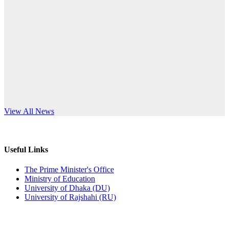
Published: 10:58pm, 19th May, 2026
anniversary
অফিস বিজ্ঞপ্তি (অস্থায়ী ছাত্রী হল)
Read More
Published: 03:48pm, 19th May, 2026
অফিস বিজ্ঞপ্তি ছুটি
Published: 03:46pm, 19th May, 2026
নিয়োগ পরীক্ষা স্থগিত বিজ্ঞপ্তি
s World Teachers’ Day
View All News
Published: 03:45pm, 17th May, 2026
অফিস বিজ্ঞপ্তি (ছাত্রী হল)
Useful Links
Published: 02:58pm, 14th May, 2026
The Prime Minister's Office
Ministry of Education
ভর্তি বিজ্ঞপ্তি (সংগীত বিভাগ)
University of Dhaka (DU)
University of Rajshahi (RU)
Published: 02:15pm, 7th May, 2026
ভর্তি বিজ্ঞপ্তি সমাজবিজ্ঞান বিভাগ ( ৩য় বর্ষ ১ম সেমি.)