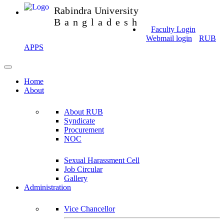
Rabindra University
Bangladesh
Faculty Login
Webmail login
RUB
APPS
Home
About
About RUB
Syndicate
Procurement
NOC
Sexual Harassment Cell
Job Circular
Gallery
Administration
Vice Chancellor