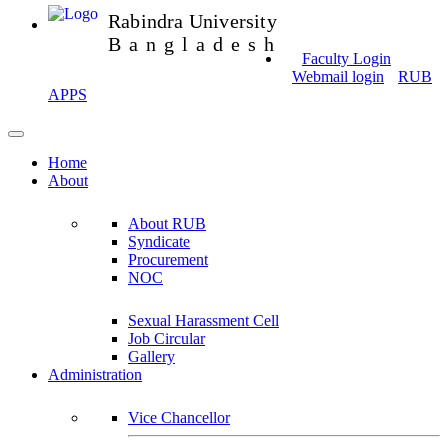
Rabindra University
Bangladesh
Faculty Login
Webmail login
RUB
APPS
Home
About
About RUB
Syndicate
Procurement
NOC
Sexual Harassment Cell
Job Circular
Gallery
Administration
Vice Chancellor