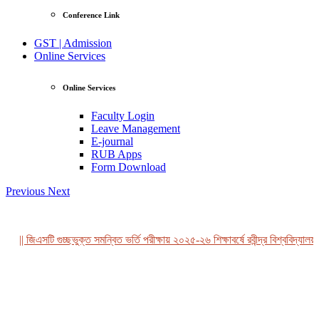
Conference Link
GST | Admission
Online Services
Online Services
Faculty Login
Leave Management
E-journal
RUB Apps
Form Download
Previous
Next
|| জিএসটি গুচ্ছভুক্ত সমন্বিত ভর্তি পরীক্ষায় ২০২৫-২৬ শিক্ষাবর্ষে রবীন্দ্র বিশ্ববিদ্যালয়,
View Profile
Professor Tahmina Akhtar