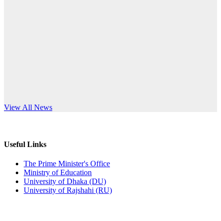
Published: 10:58pm, 19th May, 2026
anniversary
অফিস বিজ্ঞপ্তি (অস্থায়ী ছাত্রী হল)
Read More
Published: 03:48pm, 19th May, 2026
অফিস বিজ্ঞপ্তি ছুটি
Published: 03:46pm, 19th May, 2026
নিয়োগ পরীক্ষা স্থগিত বিজ্ঞপ্তি
s World Teachers’ Day
View All News
Published: 03:45pm, 17th May, 2026
অফিস বিজ্ঞপ্তি (ছাত্রী হল)
Useful Links
Published: 02:58pm, 14th May, 2026
The Prime Minister's Office
Ministry of Education
ভর্তি বিজ্ঞপ্তি (সংগীত বিভাগ)
University of Dhaka (DU)
University of Rajshahi (RU)
Published: 02:15pm, 7th May, 2026
ভর্তি বিজ্ঞপ্তি সমাজবিজ্ঞান বিভাগ ( ৩য় বর্ষ ১ম সেমি.)