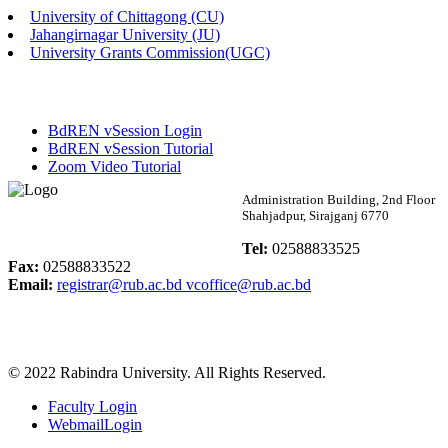
University of Chittagong (CU)
Published: 02:13pm, 7th May, 2026
Jahangirnagar University (JU)
University Grants Commission(UGC)
ম্যানেজমেন্ট বিভাগ ভর্তি বিজ্ঞপ্তি (২০২৩-২৪ শিক্ষাবর্ষ)
Published: 02:11pm, 7th May, 2026
BdREN vSession Login
ভর্তি বিজ্ঞপ্তি সমাজবিজ্ঞান বিভাগ (১ম বর্ষ ২য় সেমি.)
BdREN vSession Tutorial
Zoom Video Tutorial
Published: 02:07pm, 7th May, 2026
Rabindra University
Administration Building, 2nd Floor
Shahjadpur, Sirajganj 6770
ফরম পূরণ বিজ্ঞপ্তি, সমাজবিজ্ঞান বিভাগ (শিক্ষাবর্ষ: ২০২৩-২৪)
Bangladesh
Tel:
02588833525
Published: 03:09pm, 30th Apr, 2026
Fax:
02588833522
Email:
registrar@rub.ac.bd
vcoffice@rub.ac.bd
ছাত্রী হল (অস্থায়ী)-এ সিট বরাদ্দ সংক্রান্ত অফিস বিজ্ঞপ্তি
Published: 03:07pm, 30th Apr, 2026
© 2022 Rabindra University. All Rights Reserved.
ভর্তি বিজ্ঞপ্তি, সমাজবিজ্ঞান বিভাগ (শিক্ষাবর্ষ: 2023-24)
Faculty Login
Published: 03:05pm, 30th Apr, 2026
WebmailLogin