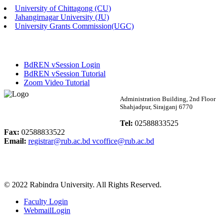
University of Chittagong (CU)
Published: 02:58pm, 14th May, 2026
Jahangirnagar University (JU)
University Grants Commission(UGC)
ভর্তি বিজ্ঞপ্তি (সংগীত বিভাগ)
Published: 02:15pm, 7th May, 2026
BdREN vSession Login
ভর্তি বিজ্ঞপ্তি সমাজবিজ্ঞান বিভাগ ( ৩য় বর্ষ ১ম সেমি.)
BdREN vSession Tutorial
Zoom Video Tutorial
Published: 02:13pm, 7th May, 2026
Rabindra University
Administration Building, 2nd Floor
Shahjadpur, Sirajganj 6770
ম্যানেজমেন্ট বিভাগ ভর্তি বিজ্ঞপ্তি (২০২৩-২৪ শিক্ষাবর্ষ)
Bangladesh
Tel:
02588833525
Published: 02:11pm, 7th May, 2026
Fax:
02588833522
Email:
registrar@rub.ac.bd
vcoffice@rub.ac.bd
ভর্তি বিজ্ঞপ্তি সমাজবিজ্ঞান বিভাগ (১ম বর্ষ ২য় সেমি.)
Published: 02:07pm, 7th May, 2026
© 2022 Rabindra University. All Rights Reserved.
ফরম পূরণ বিজ্ঞপ্তি, সমাজবিজ্ঞান বিভাগ (শিক্ষাবর্ষ: ২০২৩-২৪)
Faculty Login
Published: 03:09pm, 30th Apr, 2026
WebmailLogin