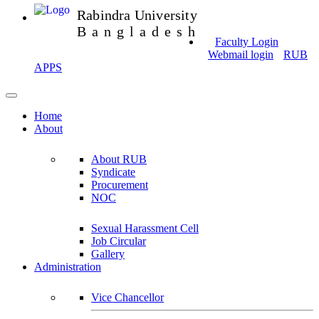
Rabindra University
Bangladesh
Faculty Login
Webmail login
RUB
APPS
Home
About
About RUB
Syndicate
Procurement
NOC
Sexual Harassment Cell
Job Circular
Gallery
Administration
Vice Chancellor