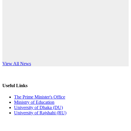
Published: 12:24pm, 8th Jun, 2026
anniversary
দরপত্র বিজ্ঞপ্তি (ছাত্রী হলের বৈদ্যুতিক সরঞ্জামাদি)
Read More
Published: 04:24pm, 21st May, 2026
প্রচারিত অসত্য ও বিভ্রান্তিকার সংবাদের প্রতিবাদ
Published: 10:58pm, 19th May, 2026
অফিস বিজ্ঞপ্তি (অস্থায়ী ছাত্রী হল)
s World Teachers’ Day
View All News
Published: 03:48pm, 19th May, 2026
অফিস বিজ্ঞপ্তি ছুটি
Useful Links
Published: 03:46pm, 19th May, 2026
The Prime Minister's Office
Ministry of Education
নিয়োগ পরীক্ষা স্থগিত বিজ্ঞপ্তি
University of Dhaka (DU)
University of Rajshahi (RU)
Published: 03:45pm, 17th May, 2026
অফিস বিজ্ঞপ্তি (ছাত্রী হল)