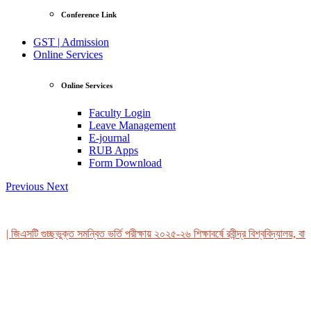
Conference Link
GST | Admission
Online Services
Online Services
Faculty Login
Leave Management
E-journal
RUB Apps
Form Download
Previous
Next
 জিএসটি গুচ্ছভুক্ত সমন্বিত ভর্তি পরীক্ষায় ২০২৫-২৬ শিক্ষাবর্ষে রবীন্দ্র বিশ্ববিদ্যালয়, বাং
View Profile
Professor Tahmina Akhtar