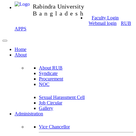
Rabindra University
Bangladesh
Faculty Login
Webmail login
RUB
APPS
Home
About
About RUB
Syndicate
Procurement
NOC
Sexual Harassment Cell
Job Circular
Gallery
Administration
Vice Chancellor