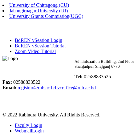
University of Chittagong (CU)
Published: 02:58pm, 14th May, 2026
Jahangirnagar University (JU)
University Grants Commission(UGC)
ভর্তি বিজ্ঞপ্তি (সংগীত বিভাগ)
Published: 02:15pm, 7th May, 2026
BdREN vSession Login
ভর্তি বিজ্ঞপ্তি সমাজবিজ্ঞান বিভাগ ( ৩য় বর্ষ ১ম সেমি.)
BdREN vSession Tutorial
Zoom Video Tutorial
Published: 02:13pm, 7th May, 2026
Rabindra University
Administration Building, 2nd Floor
Shahjadpur, Sirajganj 6770
ম্যানেজমেন্ট বিভাগ ভর্তি বিজ্ঞপ্তি (২০২৩-২৪ শিক্ষাবর্ষ)
Bangladesh
Tel:
02588833525
Published: 02:11pm, 7th May, 2026
Fax:
02588833522
Email:
registrar@rub.ac.bd
vcoffice@rub.ac.bd
ভর্তি বিজ্ঞপ্তি সমাজবিজ্ঞান বিভাগ (১ম বর্ষ ২য় সেমি.)
Published: 02:07pm, 7th May, 2026
© 2022 Rabindra University. All Rights Reserved.
ফরম পূরণ বিজ্ঞপ্তি, সমাজবিজ্ঞান বিভাগ (শিক্ষাবর্ষ: ২০২৩-২৪)
Faculty Login
Published: 03:09pm, 30th Apr, 2026
WebmailLogin