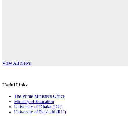
Published: 12:24pm, 8th Jun, 2026
anniversary
দরপত্র বিজ্ঞপ্তি (ছাত্রী হলের বৈদ্যুতিক সরঞ্জামাদি)
Read More
Published: 04:24pm, 21st May, 2026
প্রচারিত অসত্য ও বিভ্রান্তিকার সংবাদের প্রতিবাদ
Published: 10:58pm, 19th May, 2026
অফিস বিজ্ঞপ্তি (অস্থায়ী ছাত্রী হল)
s World Teachers’ Day
View All News
Published: 03:48pm, 19th May, 2026
অফিস বিজ্ঞপ্তি ছুটি
Useful Links
Published: 03:46pm, 19th May, 2026
The Prime Minister's Office
Ministry of Education
নিয়োগ পরীক্ষা স্থগিত বিজ্ঞপ্তি
University of Dhaka (DU)
University of Rajshahi (RU)
Published: 03:45pm, 17th May, 2026
অফিস বিজ্ঞপ্তি (ছাত্রী হল)