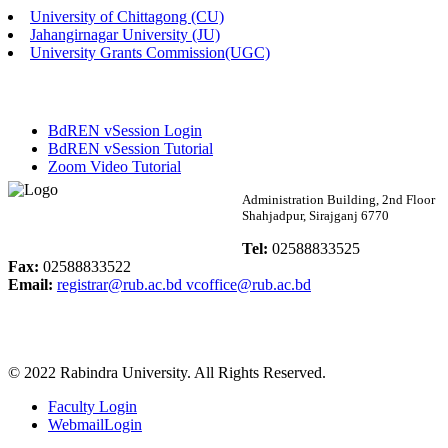
University of Chittagong (CU)
Published: 02:13pm, 7th May, 2026
Jahangirnagar University (JU)
University Grants Commission(UGC)
ম্যানেজমেন্ট বিভাগ ভর্তি বিজ্ঞপ্তি (২০২৩-২৪ শিক্ষাবর্ষ)
Published: 02:11pm, 7th May, 2026
BdREN vSession Login
ভর্তি বিজ্ঞপ্তি সমাজবিজ্ঞান বিভাগ (১ম বর্ষ ২য় সেমি.)
BdREN vSession Tutorial
Zoom Video Tutorial
Published: 02:07pm, 7th May, 2026
Rabindra University
Administration Building, 2nd Floor
Shahjadpur, Sirajganj 6770
ফরম পূরণ বিজ্ঞপ্তি, সমাজবিজ্ঞান বিভাগ (শিক্ষাবর্ষ: ২০২৩-২৪)
Bangladesh
Tel:
02588833525
Published: 03:09pm, 30th Apr, 2026
Fax:
02588833522
Email:
registrar@rub.ac.bd
vcoffice@rub.ac.bd
ছাত্রী হল (অস্থায়ী)-এ সিট বরাদ্দ সংক্রান্ত অফিস বিজ্ঞপ্তি
Published: 03:07pm, 30th Apr, 2026
© 2022 Rabindra University. All Rights Reserved.
ভর্তি বিজ্ঞপ্তি, সমাজবিজ্ঞান বিভাগ (শিক্ষাবর্ষ: 2023-24)
Faculty Login
Published: 03:05pm, 30th Apr, 2026
WebmailLogin