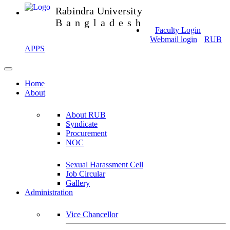
Rabindra University
Bangladesh
Faculty Login
Webmail login
RUB
APPS
Home
About
About RUB
Syndicate
Procurement
NOC
Sexual Harassment Cell
Job Circular
Gallery
Administration
Vice Chancellor