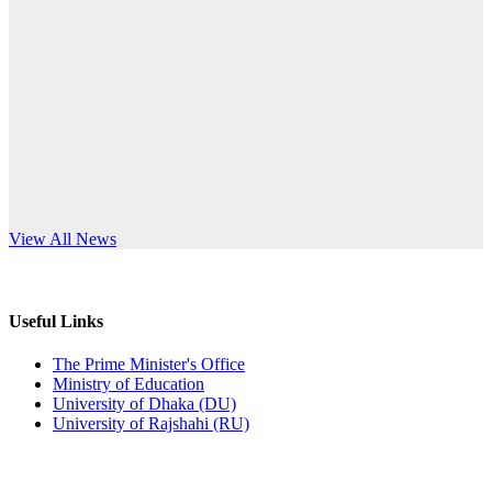
Published: 10:58pm, 19th May, 2026
anniversary
অফিস বিজ্ঞপ্তি (অস্থায়ী ছাত্রী হল)
Read More
Published: 03:48pm, 19th May, 2026
অফিস বিজ্ঞপ্তি ছুটি
Published: 03:46pm, 19th May, 2026
নিয়োগ পরীক্ষা স্থগিত বিজ্ঞপ্তি
s World Teachers’ Day
View All News
Published: 03:45pm, 17th May, 2026
অফিস বিজ্ঞপ্তি (ছাত্রী হল)
Useful Links
Published: 02:58pm, 14th May, 2026
The Prime Minister's Office
Ministry of Education
ভর্তি বিজ্ঞপ্তি (সংগীত বিভাগ)
University of Dhaka (DU)
University of Rajshahi (RU)
Published: 02:15pm, 7th May, 2026
ভর্তি বিজ্ঞপ্তি সমাজবিজ্ঞান বিভাগ ( ৩য় বর্ষ ১ম সেমি.)