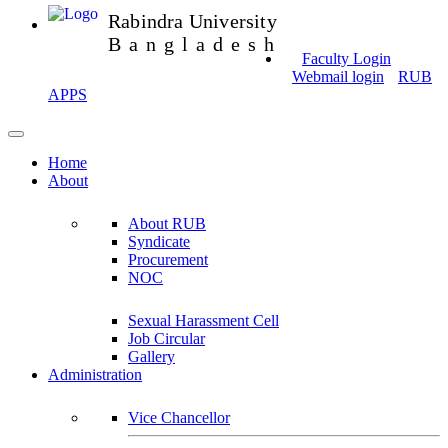
Rabindra University
Bangladesh
Faculty Login
Webmail login
RUB
APPS
Home
About
About RUB
Syndicate
Procurement
NOC
Sexual Harassment Cell
Job Circular
Gallery
Administration
Vice Chancellor