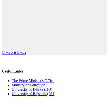
Published: 12:24pm, 8th Jun, 2026
anniversary
দরপত্র বিজ্ঞপ্তি (ছাত্রী হলের বৈদ্যুতিক সরঞ্জামাদি)
Read More
Published: 04:24pm, 21st May, 2026
প্রচারিত অসত্য ও বিভ্রান্তিকার সংবাদের প্রতিবাদ
Published: 10:58pm, 19th May, 2026
অফিস বিজ্ঞপ্তি (অস্থায়ী ছাত্রী হল)
s World Teachers’ Day
View All News
Published: 03:48pm, 19th May, 2026
অফিস বিজ্ঞপ্তি ছুটি
Useful Links
Published: 03:46pm, 19th May, 2026
The Prime Minister's Office
Ministry of Education
নিয়োগ পরীক্ষা স্থগিত বিজ্ঞপ্তি
University of Dhaka (DU)
University of Rajshahi (RU)
Published: 03:45pm, 17th May, 2026
অফিস বিজ্ঞপ্তি (ছাত্রী হল)