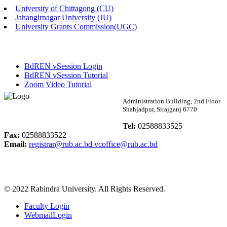
University of Chittagong (CU)
Published: 02:58pm, 14th May, 2026
Jahangirnagar University (JU)
University Grants Commission(UGC)
ভর্তি বিজ্ঞপ্তি (সংগীত বিভাগ)
Published: 02:15pm, 7th May, 2026
BdREN vSession Login
ভর্তি বিজ্ঞপ্তি সমাজবিজ্ঞান বিভাগ ( ৩য় বর্ষ ১ম সেমি.)
BdREN vSession Tutorial
Zoom Video Tutorial
Published: 02:13pm, 7th May, 2026
Rabindra University
Administration Building, 2nd Floor
Shahjadpur, Sirajganj 6770
ম্যানেজমেন্ট বিভাগ ভর্তি বিজ্ঞপ্তি (২০২৩-২৪ শিক্ষাবর্ষ)
Bangladesh
Tel:
02588833525
Published: 02:11pm, 7th May, 2026
Fax:
02588833522
Email:
registrar@rub.ac.bd
vcoffice@rub.ac.bd
ভর্তি বিজ্ঞপ্তি সমাজবিজ্ঞান বিভাগ (১ম বর্ষ ২য় সেমি.)
Published: 02:07pm, 7th May, 2026
© 2022 Rabindra University. All Rights Reserved.
ফরম পূরণ বিজ্ঞপ্তি, সমাজবিজ্ঞান বিভাগ (শিক্ষাবর্ষ: ২০২৩-২৪)
Faculty Login
Published: 03:09pm, 30th Apr, 2026
WebmailLogin