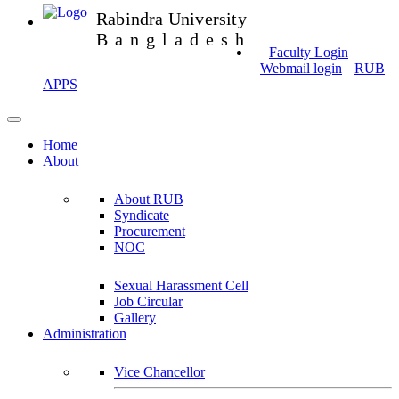
Rabindra University
Bangladesh
Faculty Login
Webmail login
RUB
APPS
Home
About
About RUB
Syndicate
Procurement
NOC
Sexual Harassment Cell
Job Circular
Gallery
Administration
Vice Chancellor