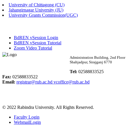
University of Chittagong (CU)
Published: 02:13pm, 7th May, 2026
Jahangirnagar University (JU)
University Grants Commission(UGC)
ম্যানেজমেন্ট বিভাগ ভর্তি বিজ্ঞপ্তি (২০২৩-২৪ শিক্ষাবর্ষ)
Published: 02:11pm, 7th May, 2026
BdREN vSession Login
ভর্তি বিজ্ঞপ্তি সমাজবিজ্ঞান বিভাগ (১ম বর্ষ ২য় সেমি.)
BdREN vSession Tutorial
Zoom Video Tutorial
Published: 02:07pm, 7th May, 2026
Rabindra University
Administration Building, 2nd Floor
Shahjadpur, Sirajganj 6770
ফরম পূরণ বিজ্ঞপ্তি, সমাজবিজ্ঞান বিভাগ (শিক্ষাবর্ষ: ২০২৩-২৪)
Bangladesh
Tel:
02588833525
Published: 03:09pm, 30th Apr, 2026
Fax:
02588833522
Email:
registrar@rub.ac.bd
vcoffice@rub.ac.bd
ছাত্রী হল (অস্থায়ী)-এ সিট বরাদ্দ সংক্রান্ত অফিস বিজ্ঞপ্তি
Published: 03:07pm, 30th Apr, 2026
© 2022 Rabindra University. All Rights Reserved.
ভর্তি বিজ্ঞপ্তি, সমাজবিজ্ঞান বিভাগ (শিক্ষাবর্ষ: 2023-24)
Faculty Login
Published: 03:05pm, 30th Apr, 2026
WebmailLogin