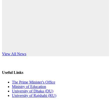
Published: 10:58pm, 19th May, 2026
anniversary
অফিস বিজ্ঞপ্তি (অস্থায়ী ছাত্রী হল)
Read More
Published: 03:48pm, 19th May, 2026
অফিস বিজ্ঞপ্তি ছুটি
Published: 03:46pm, 19th May, 2026
নিয়োগ পরীক্ষা স্থগিত বিজ্ঞপ্তি
s World Teachers’ Day
View All News
Published: 03:45pm, 17th May, 2026
অফিস বিজ্ঞপ্তি (ছাত্রী হল)
Useful Links
Published: 02:58pm, 14th May, 2026
The Prime Minister's Office
Ministry of Education
ভর্তি বিজ্ঞপ্তি (সংগীত বিভাগ)
University of Dhaka (DU)
University of Rajshahi (RU)
Published: 02:15pm, 7th May, 2026
ভর্তি বিজ্ঞপ্তি সমাজবিজ্ঞান বিভাগ ( ৩য় বর্ষ ১ম সেমি.)