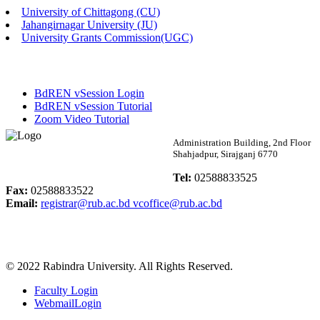
University of Chittagong (CU)
Published: 02:58pm, 14th May, 2026
Jahangirnagar University (JU)
University Grants Commission(UGC)
ভর্তি বিজ্ঞপ্তি (সংগীত বিভাগ)
Published: 02:15pm, 7th May, 2026
BdREN vSession Login
ভর্তি বিজ্ঞপ্তি সমাজবিজ্ঞান বিভাগ ( ৩য় বর্ষ ১ম সেমি.)
BdREN vSession Tutorial
Zoom Video Tutorial
Published: 02:13pm, 7th May, 2026
Rabindra University
Administration Building, 2nd Floor
Shahjadpur, Sirajganj 6770
ম্যানেজমেন্ট বিভাগ ভর্তি বিজ্ঞপ্তি (২০২৩-২৪ শিক্ষাবর্ষ)
Bangladesh
Tel:
02588833525
Published: 02:11pm, 7th May, 2026
Fax:
02588833522
Email:
registrar@rub.ac.bd
vcoffice@rub.ac.bd
ভর্তি বিজ্ঞপ্তি সমাজবিজ্ঞান বিভাগ (১ম বর্ষ ২য় সেমি.)
Published: 02:07pm, 7th May, 2026
© 2022 Rabindra University. All Rights Reserved.
ফরম পূরণ বিজ্ঞপ্তি, সমাজবিজ্ঞান বিভাগ (শিক্ষাবর্ষ: ২০২৩-২৪)
Faculty Login
Published: 03:09pm, 30th Apr, 2026
WebmailLogin