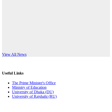
Published: 12:24pm, 8th Jun, 2026
anniversary
দরপত্র বিজ্ঞপ্তি (ছাত্রী হলের বৈদ্যুতিক সরঞ্জামাদি)
Read More
Published: 04:24pm, 21st May, 2026
প্রচারিত অসত্য ও বিভ্রান্তিকার সংবাদের প্রতিবাদ
Published: 10:58pm, 19th May, 2026
অফিস বিজ্ঞপ্তি (অস্থায়ী ছাত্রী হল)
s World Teachers’ Day
View All News
Published: 03:48pm, 19th May, 2026
অফিস বিজ্ঞপ্তি ছুটি
Useful Links
Published: 03:46pm, 19th May, 2026
The Prime Minister's Office
Ministry of Education
নিয়োগ পরীক্ষা স্থগিত বিজ্ঞপ্তি
University of Dhaka (DU)
University of Rajshahi (RU)
Published: 03:45pm, 17th May, 2026
অফিস বিজ্ঞপ্তি (ছাত্রী হল)