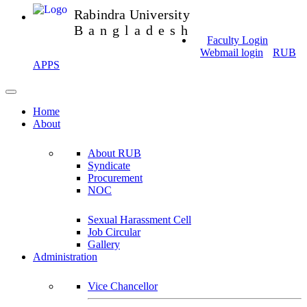
Rabindra University
Bangladesh
Faculty Login
Webmail login
RUB
APPS
Home
About
About RUB
Syndicate
Procurement
NOC
Sexual Harassment Cell
Job Circular
Gallery
Administration
Vice Chancellor