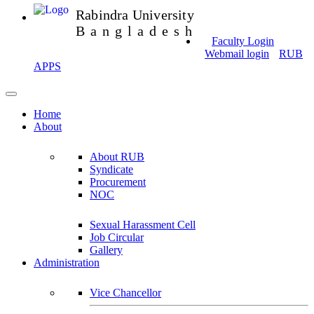
Rabindra University
Bangladesh
Faculty Login
Webmail login
RUB
APPS
Home
About
About RUB
Syndicate
Procurement
NOC
Sexual Harassment Cell
Job Circular
Gallery
Administration
Vice Chancellor