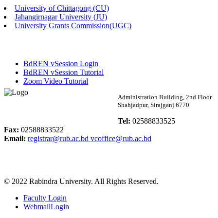
University of Chittagong (CU)
Published: 03:46pm, 19th May, 2026
Jahangirnagar University (JU)
University Grants Commission(UGC)
নিয়োগ পরীক্ষা স্থগিত বিজ্ঞপ্তি
Published: 03:45pm, 17th May, 2026
BdREN vSession Login
অফিস বিজ্ঞপ্তি (ছাত্রী হল)
BdREN vSession Tutorial
Zoom Video Tutorial
Published: 02:58pm, 14th May, 2026
Rabindra University
Administration Building, 2nd Floor
Shahjadpur, Sirajganj 6770
ভর্তি বিজ্ঞপ্তি (সংগীত বিভাগ)
Bangladesh
Tel:
02588833525
Published: 02:15pm, 7th May, 2026
Fax:
02588833522
Email:
registrar@rub.ac.bd
vcoffice@rub.ac.bd
ভর্তি বিজ্ঞপ্তি সমাজবিজ্ঞান বিভাগ ( ৩য় বর্ষ ১ম সেমি.)
Published: 02:13pm, 7th May, 2026
© 2022 Rabindra University. All Rights Reserved.
ম্যানেজমেন্ট বিভাগ ভর্তি বিজ্ঞপ্তি (২০২৩-২৪ শিক্ষাবর্ষ)
Faculty Login
Published: 02:11pm, 7th May, 2026
WebmailLogin