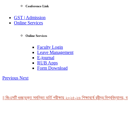
Conference Link
GST | Admission
Online Services
Online Services
Faculty Login
Leave Management
E-journal
RUB Apps
Form Download
Previous
Next
| জিএসটি গুচ্ছভুক্ত সমন্বিত ভর্তি পরীক্ষায় ২০২৫-২৬ শিক্ষাবর্ষে রবীন্দ্র বিশ্ববিদ্যালয়, বা
View Profile
Professor Tahmina Akhtar