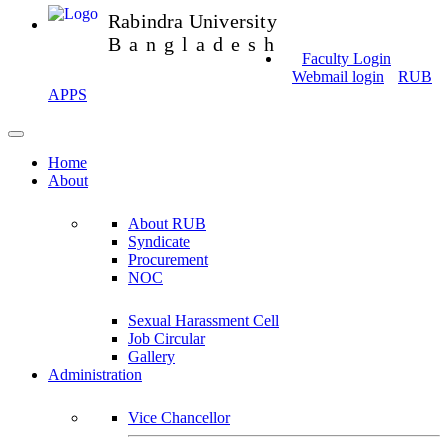
Rabindra University
Bangladesh
Faculty Login
Webmail login
RUB
APPS
Home
About
About RUB
Syndicate
Procurement
NOC
Sexual Harassment Cell
Job Circular
Gallery
Administration
Vice Chancellor