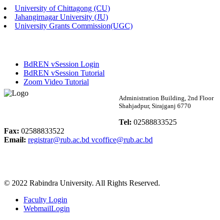
University of Chittagong (CU)
Published: 02:13pm, 7th May, 2026
Jahangirnagar University (JU)
University Grants Commission(UGC)
ম্যানেজমেন্ট বিভাগ ভর্তি বিজ্ঞপ্তি (২০২৩-২৪ শিক্ষাবর্ষ)
Published: 02:11pm, 7th May, 2026
BdREN vSession Login
ভর্তি বিজ্ঞপ্তি সমাজবিজ্ঞান বিভাগ (১ম বর্ষ ২য় সেমি.)
BdREN vSession Tutorial
Zoom Video Tutorial
Published: 02:07pm, 7th May, 2026
Rabindra University
Administration Building, 2nd Floor
Shahjadpur, Sirajganj 6770
ফরম পূরণ বিজ্ঞপ্তি, সমাজবিজ্ঞান বিভাগ (শিক্ষাবর্ষ: ২০২৩-২৪)
Bangladesh
Tel:
02588833525
Published: 03:09pm, 30th Apr, 2026
Fax:
02588833522
Email:
registrar@rub.ac.bd
vcoffice@rub.ac.bd
ছাত্রী হল (অস্থায়ী)-এ সিট বরাদ্দ সংক্রান্ত অফিস বিজ্ঞপ্তি
Published: 03:07pm, 30th Apr, 2026
© 2022 Rabindra University. All Rights Reserved.
ভর্তি বিজ্ঞপ্তি, সমাজবিজ্ঞান বিভাগ (শিক্ষাবর্ষ: 2023-24)
Faculty Login
Published: 03:05pm, 30th Apr, 2026
WebmailLogin