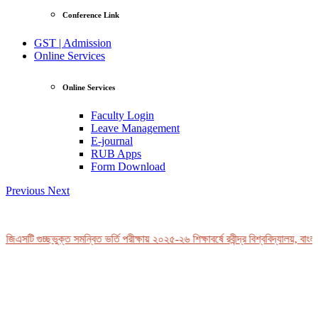
Conference Link
GST | Admission
Online Services
Online Services
Faculty Login
Leave Management
E-journal
RUB Apps
Form Download
Previous
Next
জিএসটি গুচ্ছভুক্ত সমন্বিত ভর্তি পরীক্ষায় ২০২৫-২৬ শিক্ষাবর্ষে রবীন্দ্র বিশ্ববিদ্যালয়, বাংল
View Profile
Professor Tahmina Akhtar