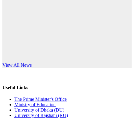
Published: 10:58pm, 19th May, 2026
anniversary
অফিস বিজ্ঞপ্তি (অস্থায়ী ছাত্রী হল)
Read More
Published: 03:48pm, 19th May, 2026
অফিস বিজ্ঞপ্তি ছুটি
Published: 03:46pm, 19th May, 2026
নিয়োগ পরীক্ষা স্থগিত বিজ্ঞপ্তি
s World Teachers’ Day
View All News
Published: 03:45pm, 17th May, 2026
অফিস বিজ্ঞপ্তি (ছাত্রী হল)
Useful Links
Published: 02:58pm, 14th May, 2026
The Prime Minister's Office
Ministry of Education
ভর্তি বিজ্ঞপ্তি (সংগীত বিভাগ)
University of Dhaka (DU)
University of Rajshahi (RU)
Published: 02:15pm, 7th May, 2026
ভর্তি বিজ্ঞপ্তি সমাজবিজ্ঞান বিভাগ ( ৩য় বর্ষ ১ম সেমি.)