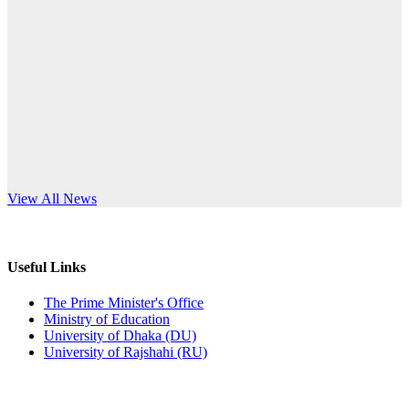
Published: 12:24pm, 8th Jun, 2026
anniversary
দরপত্র বিজ্ঞপ্তি (ছাত্রী হলের বৈদ্যুতিক সরঞ্জামাদি)
Read More
Published: 04:24pm, 21st May, 2026
প্রচারিত অসত্য ও বিভ্রান্তিকার সংবাদের প্রতিবাদ
Published: 10:58pm, 19th May, 2026
অফিস বিজ্ঞপ্তি (অস্থায়ী ছাত্রী হল)
s World Teachers’ Day
View All News
Published: 03:48pm, 19th May, 2026
অফিস বিজ্ঞপ্তি ছুটি
Useful Links
Published: 03:46pm, 19th May, 2026
The Prime Minister's Office
Ministry of Education
নিয়োগ পরীক্ষা স্থগিত বিজ্ঞপ্তি
University of Dhaka (DU)
University of Rajshahi (RU)
Published: 03:45pm, 17th May, 2026
অফিস বিজ্ঞপ্তি (ছাত্রী হল)