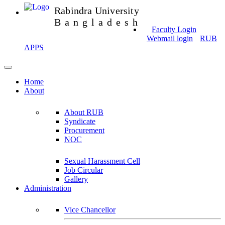
Rabindra University
Bangladesh
Faculty Login
Webmail login
RUB
APPS
Home
About
About RUB
Syndicate
Procurement
NOC
Sexual Harassment Cell
Job Circular
Gallery
Administration
Vice Chancellor