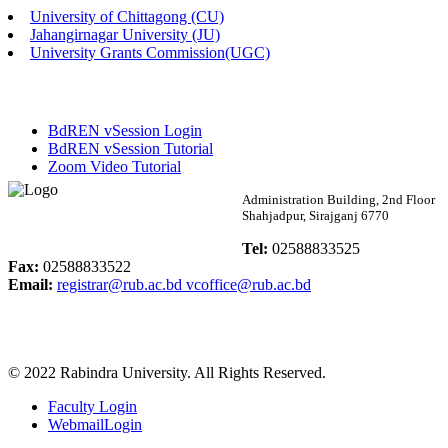
University of Chittagong (CU)
Published: 02:58pm, 14th May, 2026
Jahangirnagar University (JU)
University Grants Commission(UGC)
ভর্তি বিজ্ঞপ্তি (সংগীত বিভাগ)
Published: 02:15pm, 7th May, 2026
BdREN vSession Login
ভর্তি বিজ্ঞপ্তি সমাজবিজ্ঞান বিভাগ ( ৩য় বর্ষ ১ম সেমি.)
BdREN vSession Tutorial
Zoom Video Tutorial
Published: 02:13pm, 7th May, 2026
Rabindra University
Administration Building, 2nd Floor
Shahjadpur, Sirajganj 6770
ম্যানেজমেন্ট বিভাগ ভর্তি বিজ্ঞপ্তি (২০২৩-২৪ শিক্ষাবর্ষ)
Bangladesh
Tel:
02588833525
Published: 02:11pm, 7th May, 2026
Fax:
02588833522
Email:
registrar@rub.ac.bd
vcoffice@rub.ac.bd
ভর্তি বিজ্ঞপ্তি সমাজবিজ্ঞান বিভাগ (১ম বর্ষ ২য় সেমি.)
Published: 02:07pm, 7th May, 2026
© 2022 Rabindra University. All Rights Reserved.
ফরম পূরণ বিজ্ঞপ্তি, সমাজবিজ্ঞান বিভাগ (শিক্ষাবর্ষ: ২০২৩-২৪)
Faculty Login
Published: 03:09pm, 30th Apr, 2026
WebmailLogin