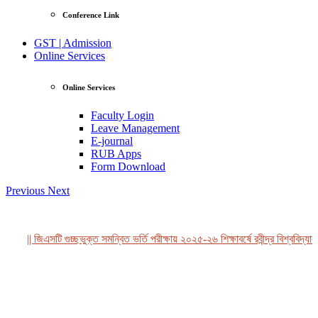
Conference Link
GST | Admission
Online Services
Online Services
Faculty Login
Leave Management
E-journal
RUB Apps
Form Download
Previous
Next
|| জিএসটি গুচ্ছভুক্ত সমন্বিত ভর্তি পরীক্ষায় ২০২৫-২৬ শিক্ষাবর্ষে রবীন্দ্র বিশ্ববিদ্যাল
View Profile
Professor Tahmina Akhtar