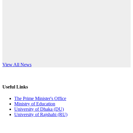
Published: 12:24pm, 8th Jun, 2026
anniversary
দরপত্র বিজ্ঞপ্তি (ছাত্রী হলের বৈদ্যুতিক সরঞ্জামাদি)
Read More
Published: 04:24pm, 21st May, 2026
প্রচারিত অসত্য ও বিভ্রান্তিকার সংবাদের প্রতিবাদ
Published: 10:58pm, 19th May, 2026
অফিস বিজ্ঞপ্তি (অস্থায়ী ছাত্রী হল)
s World Teachers’ Day
View All News
Published: 03:48pm, 19th May, 2026
অফিস বিজ্ঞপ্তি ছুটি
Useful Links
Published: 03:46pm, 19th May, 2026
The Prime Minister's Office
Ministry of Education
নিয়োগ পরীক্ষা স্থগিত বিজ্ঞপ্তি
University of Dhaka (DU)
University of Rajshahi (RU)
Published: 03:45pm, 17th May, 2026
অফিস বিজ্ঞপ্তি (ছাত্রী হল)