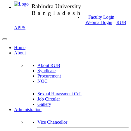
Rabindra University
Bangladesh
Faculty Login
Webmail login
RUB
APPS
Home
About
About RUB
Syndicate
Procurement
NOC
Sexual Harassment Cell
Job Circular
Gallery
Administration
Vice Chancellor