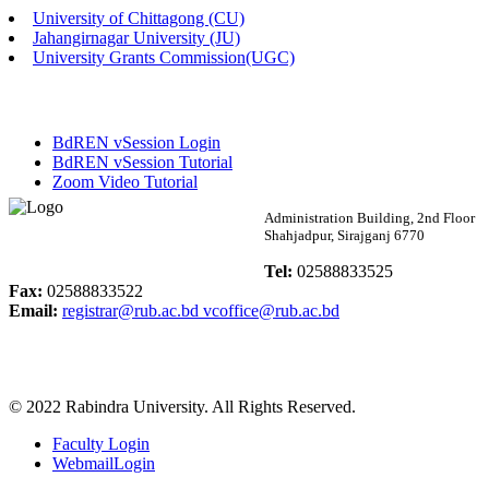
University of Chittagong (CU)
Published: 02:58pm, 14th May, 2026
Jahangirnagar University (JU)
University Grants Commission(UGC)
ভর্তি বিজ্ঞপ্তি (সংগীত বিভাগ)
Published: 02:15pm, 7th May, 2026
BdREN vSession Login
ভর্তি বিজ্ঞপ্তি সমাজবিজ্ঞান বিভাগ ( ৩য় বর্ষ ১ম সেমি.)
BdREN vSession Tutorial
Zoom Video Tutorial
Published: 02:13pm, 7th May, 2026
Rabindra University
Administration Building, 2nd Floor
Shahjadpur, Sirajganj 6770
ম্যানেজমেন্ট বিভাগ ভর্তি বিজ্ঞপ্তি (২০২৩-২৪ শিক্ষাবর্ষ)
Bangladesh
Tel:
02588833525
Published: 02:11pm, 7th May, 2026
Fax:
02588833522
Email:
registrar@rub.ac.bd
vcoffice@rub.ac.bd
ভর্তি বিজ্ঞপ্তি সমাজবিজ্ঞান বিভাগ (১ম বর্ষ ২য় সেমি.)
Published: 02:07pm, 7th May, 2026
© 2022 Rabindra University. All Rights Reserved.
ফরম পূরণ বিজ্ঞপ্তি, সমাজবিজ্ঞান বিভাগ (শিক্ষাবর্ষ: ২০২৩-২৪)
Faculty Login
Published: 03:09pm, 30th Apr, 2026
WebmailLogin