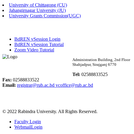
University of Chittagong (CU)
Published: 03:48pm, 19th May, 2026
Jahangirnagar University (JU)
University Grants Commission(UGC)
অফিস বিজ্ঞপ্তি ছুটি
Published: 03:46pm, 19th May, 2026
BdREN vSession Login
নিয়োগ পরীক্ষা স্থগিত বিজ্ঞপ্তি
BdREN vSession Tutorial
Zoom Video Tutorial
Published: 03:45pm, 17th May, 2026
Rabindra University
Administration Building, 2nd Floor
Shahjadpur, Sirajganj 6770
অফিস বিজ্ঞপ্তি (ছাত্রী হল)
Bangladesh
Tel:
02588833525
Published: 02:58pm, 14th May, 2026
Fax:
02588833522
Email:
registrar@rub.ac.bd
vcoffice@rub.ac.bd
ভর্তি বিজ্ঞপ্তি (সংগীত বিভাগ)
Published: 02:15pm, 7th May, 2026
© 2022 Rabindra University. All Rights Reserved.
ভর্তি বিজ্ঞপ্তি সমাজবিজ্ঞান বিভাগ ( ৩য় বর্ষ ১ম সেমি.)
Faculty Login
Published: 02:13pm, 7th May, 2026
WebmailLogin