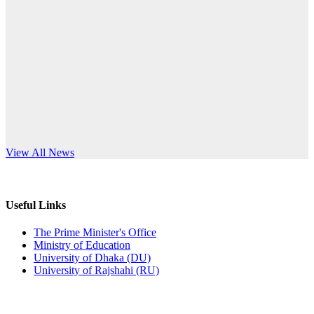
Published: 12:35pm, 7th Jul, 2026
anniversary
ভর্তি বিজ্ঞপ্তি
Read More
Published: 03:44pm, 5th Jul, 2026
নিয়োগ পরীক্ষা স্থগিত (বাবুর্চি)
Published: 07:04pm, 8th Jun, 2026
নিয়োগ পরীক্ষা স্থগিত বিজ্ঞপ্তি
s World Teachers’ Day
View All News
Published: 12:24pm, 8th Jun, 2026
দরপত্র বিজ্ঞপ্তি (ছাত্রী হলের বৈদ্যুতিক সরঞ্জামাদি)
Useful Links
Published: 04:24pm, 21st May, 2026
The Prime Minister's Office
Ministry of Education
প্রচারিত অসত্য ও বিভ্রান্তিকার সংবাদের প্রতিবাদ
University of Dhaka (DU)
University of Rajshahi (RU)
Published: 10:58pm, 19th May, 2026
অফিস বিজ্ঞপ্তি (অস্থায়ী ছাত্রী হল)