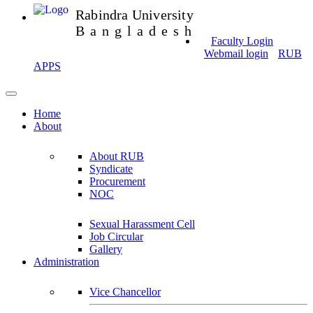
Rabindra University
Bangladesh
Faculty Login
Webmail login
RUB
APPS
Home
About
About RUB
Syndicate
Procurement
NOC
Sexual Harassment Cell
Job Circular
Gallery
Administration
Vice Chancellor