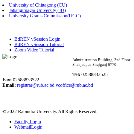
University of Chittagong (CU)
Published: 02:13pm, 7th May, 2026
Jahangirnagar University (JU)
University Grants Commission(UGC)
ম্যানেজমেন্ট বিভাগ ভর্তি বিজ্ঞপ্তি (২০২৩-২৪ শিক্ষাবর্ষ)
Published: 02:11pm, 7th May, 2026
BdREN vSession Login
ভর্তি বিজ্ঞপ্তি সমাজবিজ্ঞান বিভাগ (১ম বর্ষ ২য় সেমি.)
BdREN vSession Tutorial
Zoom Video Tutorial
Published: 02:07pm, 7th May, 2026
Rabindra University
Administration Building, 2nd Floor
Shahjadpur, Sirajganj 6770
ফরম পূরণ বিজ্ঞপ্তি, সমাজবিজ্ঞান বিভাগ (শিক্ষাবর্ষ: ২০২৩-২৪)
Bangladesh
Tel:
02588833525
Published: 03:09pm, 30th Apr, 2026
Fax:
02588833522
Email:
registrar@rub.ac.bd
vcoffice@rub.ac.bd
ছাত্রী হল (অস্থায়ী)-এ সিট বরাদ্দ সংক্রান্ত অফিস বিজ্ঞপ্তি
Published: 03:07pm, 30th Apr, 2026
© 2022 Rabindra University. All Rights Reserved.
ভর্তি বিজ্ঞপ্তি, সমাজবিজ্ঞান বিভাগ (শিক্ষাবর্ষ: 2023-24)
Faculty Login
Published: 03:05pm, 30th Apr, 2026
WebmailLogin