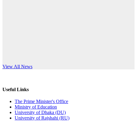
Published: 10:58pm, 19th May, 2026
anniversary
অফিস বিজ্ঞপ্তি (অস্থায়ী ছাত্রী হল)
Read More
Published: 03:48pm, 19th May, 2026
অফিস বিজ্ঞপ্তি ছুটি
Published: 03:46pm, 19th May, 2026
নিয়োগ পরীক্ষা স্থগিত বিজ্ঞপ্তি
s World Teachers’ Day
View All News
Published: 03:45pm, 17th May, 2026
অফিস বিজ্ঞপ্তি (ছাত্রী হল)
Useful Links
Published: 02:58pm, 14th May, 2026
The Prime Minister's Office
Ministry of Education
ভর্তি বিজ্ঞপ্তি (সংগীত বিভাগ)
University of Dhaka (DU)
University of Rajshahi (RU)
Published: 02:15pm, 7th May, 2026
ভর্তি বিজ্ঞপ্তি সমাজবিজ্ঞান বিভাগ ( ৩য় বর্ষ ১ম সেমি.)