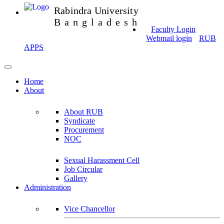
Rabindra University
Bangladesh
Faculty Login
Webmail login
RUB
APPS
Home
About
About RUB
Syndicate
Procurement
NOC
Sexual Harassment Cell
Job Circular
Gallery
Administration
Vice Chancellor