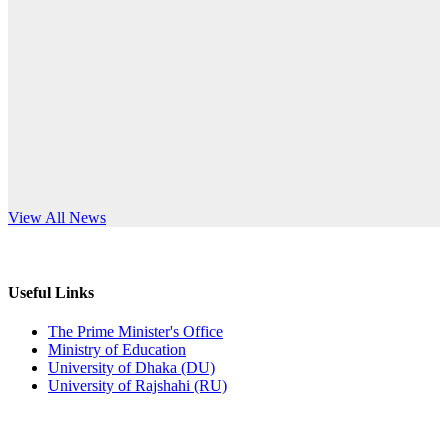
Published: 12:35pm, 7th Jul, 2026
anniversary
ভর্তি বিজ্ঞপ্তি
Read More
Published: 03:44pm, 5th Jul, 2026
নিয়োগ পরীক্ষা স্থগিত (বাবুর্চি)
Published: 07:04pm, 8th Jun, 2026
নিয়োগ পরীক্ষা স্থগিত বিজ্ঞপ্তি
s World Teachers’ Day
View All News
Published: 12:24pm, 8th Jun, 2026
দরপত্র বিজ্ঞপ্তি (ছাত্রী হলের বৈদ্যুতিক সরঞ্জামাদি)
Useful Links
Published: 04:24pm, 21st May, 2026
The Prime Minister's Office
Ministry of Education
প্রচারিত অসত্য ও বিভ্রান্তিকার সংবাদের প্রতিবাদ
University of Dhaka (DU)
University of Rajshahi (RU)
Published: 10:58pm, 19th May, 2026
অফিস বিজ্ঞপ্তি (অস্থায়ী ছাত্রী হল)