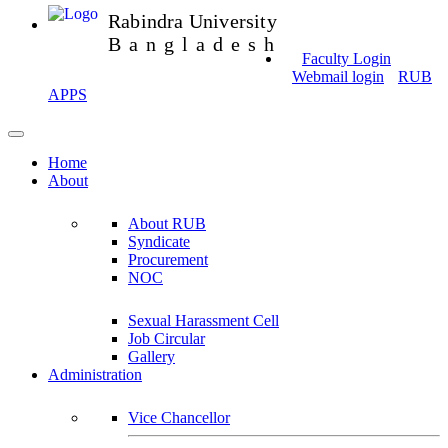
Rabindra University
Bangladesh
Faculty Login
Webmail login
RUB
APPS
Home
About
About RUB
Syndicate
Procurement
NOC
Sexual Harassment Cell
Job Circular
Gallery
Administration
Vice Chancellor