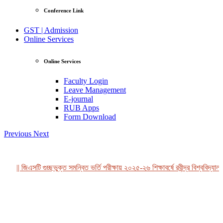
Conference Link
GST | Admission
Online Services
Online Services
Faculty Login
Leave Management
E-journal
RUB Apps
Form Download
Previous
Next
|| জিএসটি গুচ্ছভুক্ত সমন্বিত ভর্তি পরীক্ষায় ২০২৫-২৬ শিক্ষাবর্ষে রবীন্দ্র বিশ্ববিদ্যাল
View Profile
Professor Tahmina Akhtar