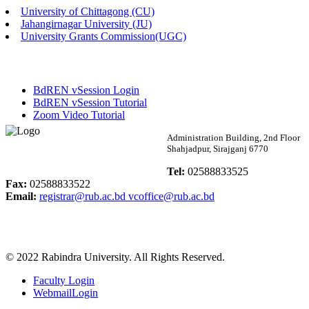
University of Chittagong (CU)
Published: 03:48pm, 19th May, 2026
Jahangirnagar University (JU)
University Grants Commission(UGC)
অফিস বিজ্ঞপ্তি ছুটি
Published: 03:46pm, 19th May, 2026
BdREN vSession Login
নিয়োগ পরীক্ষা স্থগিত বিজ্ঞপ্তি
BdREN vSession Tutorial
Zoom Video Tutorial
Published: 03:45pm, 17th May, 2026
Rabindra University
Administration Building, 2nd Floor
Shahjadpur, Sirajganj 6770
অফিস বিজ্ঞপ্তি (ছাত্রী হল)
Bangladesh
Tel:
02588833525
Published: 02:58pm, 14th May, 2026
Fax:
02588833522
Email:
registrar@rub.ac.bd
vcoffice@rub.ac.bd
ভর্তি বিজ্ঞপ্তি (সংগীত বিভাগ)
Published: 02:15pm, 7th May, 2026
© 2022 Rabindra University. All Rights Reserved.
ভর্তি বিজ্ঞপ্তি সমাজবিজ্ঞান বিভাগ ( ৩য় বর্ষ ১ম সেমি.)
Faculty Login
Published: 02:13pm, 7th May, 2026
WebmailLogin