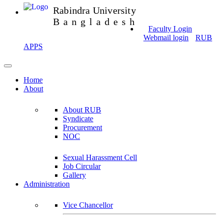
Rabindra University
Bangladesh
Faculty Login
Webmail login
RUB
APPS
Home
About
About RUB
Syndicate
Procurement
NOC
Sexual Harassment Cell
Job Circular
Gallery
Administration
Vice Chancellor