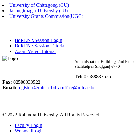
University of Chittagong (CU)
Published: 02:13pm, 7th May, 2026
Jahangirnagar University (JU)
University Grants Commission(UGC)
ম্যানেজমেন্ট বিভাগ ভর্তি বিজ্ঞপ্তি (২০২৩-২৪ শিক্ষাবর্ষ)
Published: 02:11pm, 7th May, 2026
BdREN vSession Login
ভর্তি বিজ্ঞপ্তি সমাজবিজ্ঞান বিভাগ (১ম বর্ষ ২য় সেমি.)
BdREN vSession Tutorial
Zoom Video Tutorial
Published: 02:07pm, 7th May, 2026
Rabindra University
Administration Building, 2nd Floor
Shahjadpur, Sirajganj 6770
ফরম পূরণ বিজ্ঞপ্তি, সমাজবিজ্ঞান বিভাগ (শিক্ষাবর্ষ: ২০২৩-২৪)
Bangladesh
Tel:
02588833525
Published: 03:09pm, 30th Apr, 2026
Fax:
02588833522
Email:
registrar@rub.ac.bd
vcoffice@rub.ac.bd
ছাত্রী হল (অস্থায়ী)-এ সিট বরাদ্দ সংক্রান্ত অফিস বিজ্ঞপ্তি
Published: 03:07pm, 30th Apr, 2026
© 2022 Rabindra University. All Rights Reserved.
ভর্তি বিজ্ঞপ্তি, সমাজবিজ্ঞান বিভাগ (শিক্ষাবর্ষ: 2023-24)
Faculty Login
Published: 03:05pm, 30th Apr, 2026
WebmailLogin