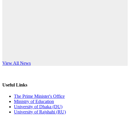
Published: 10:58pm, 19th May, 2026
anniversary
অফিস বিজ্ঞপ্তি (অস্থায়ী ছাত্রী হল)
Read More
Published: 03:48pm, 19th May, 2026
অফিস বিজ্ঞপ্তি ছুটি
Published: 03:46pm, 19th May, 2026
নিয়োগ পরীক্ষা স্থগিত বিজ্ঞপ্তি
s World Teachers’ Day
View All News
Published: 03:45pm, 17th May, 2026
অফিস বিজ্ঞপ্তি (ছাত্রী হল)
Useful Links
Published: 02:58pm, 14th May, 2026
The Prime Minister's Office
Ministry of Education
ভর্তি বিজ্ঞপ্তি (সংগীত বিভাগ)
University of Dhaka (DU)
University of Rajshahi (RU)
Published: 02:15pm, 7th May, 2026
ভর্তি বিজ্ঞপ্তি সমাজবিজ্ঞান বিভাগ ( ৩য় বর্ষ ১ম সেমি.)