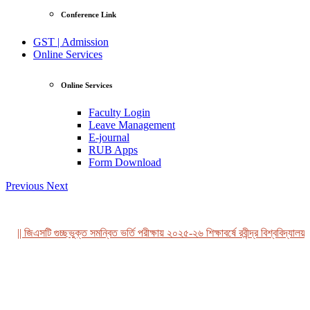
Conference Link
GST | Admission
Online Services
Online Services
Faculty Login
Leave Management
E-journal
RUB Apps
Form Download
Previous
Next
|| জিএসটি গুচ্ছভুক্ত সমন্বিত ভর্তি পরীক্ষায় ২০২৫-২৬ শিক্ষাবর্ষে রবীন্দ্র বিশ্ববিদ্যালয়,
View Profile
Professor Tahmina Akhtar