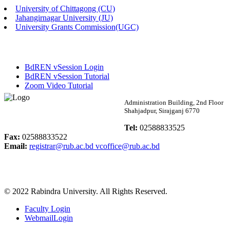
University of Chittagong (CU)
Published: 02:13pm, 7th May, 2026
Jahangirnagar University (JU)
University Grants Commission(UGC)
ম্যানেজমেন্ট বিভাগ ভর্তি বিজ্ঞপ্তি (২০২৩-২৪ শিক্ষাবর্ষ)
Published: 02:11pm, 7th May, 2026
BdREN vSession Login
ভর্তি বিজ্ঞপ্তি সমাজবিজ্ঞান বিভাগ (১ম বর্ষ ২য় সেমি.)
BdREN vSession Tutorial
Zoom Video Tutorial
Published: 02:07pm, 7th May, 2026
Rabindra University
Administration Building, 2nd Floor
Shahjadpur, Sirajganj 6770
ফরম পূরণ বিজ্ঞপ্তি, সমাজবিজ্ঞান বিভাগ (শিক্ষাবর্ষ: ২০২৩-২৪)
Bangladesh
Tel:
02588833525
Published: 03:09pm, 30th Apr, 2026
Fax:
02588833522
Email:
registrar@rub.ac.bd
vcoffice@rub.ac.bd
ছাত্রী হল (অস্থায়ী)-এ সিট বরাদ্দ সংক্রান্ত অফিস বিজ্ঞপ্তি
Published: 03:07pm, 30th Apr, 2026
© 2022 Rabindra University. All Rights Reserved.
ভর্তি বিজ্ঞপ্তি, সমাজবিজ্ঞান বিভাগ (শিক্ষাবর্ষ: 2023-24)
Faculty Login
Published: 03:05pm, 30th Apr, 2026
WebmailLogin