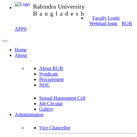
Rabindra University
Bangladesh
Faculty Login
Webmail login
RUB
APPS
Home
About
About RUB
Syndicate
Procurement
NOC
Sexual Harassment Cell
Job Circular
Gallery
Administration
Vice Chancellor