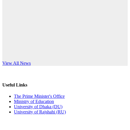
Published: 10:58pm, 19th May, 2026
anniversary
অফিস বিজ্ঞপ্তি (অস্থায়ী ছাত্রী হল)
Read More
Published: 03:48pm, 19th May, 2026
অফিস বিজ্ঞপ্তি ছুটি
Published: 03:46pm, 19th May, 2026
নিয়োগ পরীক্ষা স্থগিত বিজ্ঞপ্তি
s World Teachers’ Day
View All News
Published: 03:45pm, 17th May, 2026
অফিস বিজ্ঞপ্তি (ছাত্রী হল)
Useful Links
Published: 02:58pm, 14th May, 2026
The Prime Minister's Office
Ministry of Education
ভর্তি বিজ্ঞপ্তি (সংগীত বিভাগ)
University of Dhaka (DU)
University of Rajshahi (RU)
Published: 02:15pm, 7th May, 2026
ভর্তি বিজ্ঞপ্তি সমাজবিজ্ঞান বিভাগ ( ৩য় বর্ষ ১ম সেমি.)