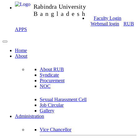
Rabindra University
Bangladesh
Faculty Login
Webmail login
RUB
APPS
Home
About
About RUB
Syndicate
Procurement
NOC
Sexual Harassment Cell
Job Circular
Gallery
Administration
Vice Chancellor