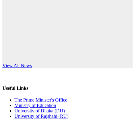
Published: 10:58pm, 19th May, 2026
anniversary
অফিস বিজ্ঞপ্তি (অস্থায়ী ছাত্রী হল)
Read More
Published: 03:48pm, 19th May, 2026
অফিস বিজ্ঞপ্তি ছুটি
Published: 03:46pm, 19th May, 2026
নিয়োগ পরীক্ষা স্থগিত বিজ্ঞপ্তি
s World Teachers’ Day
View All News
Published: 03:45pm, 17th May, 2026
অফিস বিজ্ঞপ্তি (ছাত্রী হল)
Useful Links
Published: 02:58pm, 14th May, 2026
The Prime Minister's Office
Ministry of Education
ভর্তি বিজ্ঞপ্তি (সংগীত বিভাগ)
University of Dhaka (DU)
University of Rajshahi (RU)
Published: 02:15pm, 7th May, 2026
ভর্তি বিজ্ঞপ্তি সমাজবিজ্ঞান বিভাগ ( ৩য় বর্ষ ১ম সেমি.)