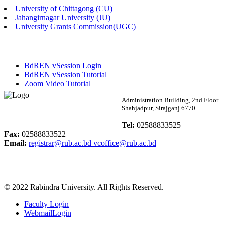
University of Chittagong (CU)
Published: 02:13pm, 7th May, 2026
Jahangirnagar University (JU)
University Grants Commission(UGC)
ম্যানেজমেন্ট বিভাগ ভর্তি বিজ্ঞপ্তি (২০২৩-২৪ শিক্ষাবর্ষ)
Published: 02:11pm, 7th May, 2026
BdREN vSession Login
ভর্তি বিজ্ঞপ্তি সমাজবিজ্ঞান বিভাগ (১ম বর্ষ ২য় সেমি.)
BdREN vSession Tutorial
Zoom Video Tutorial
Published: 02:07pm, 7th May, 2026
Rabindra University
Administration Building, 2nd Floor
Shahjadpur, Sirajganj 6770
ফরম পূরণ বিজ্ঞপ্তি, সমাজবিজ্ঞান বিভাগ (শিক্ষাবর্ষ: ২০২৩-২৪)
Bangladesh
Tel:
02588833525
Published: 03:09pm, 30th Apr, 2026
Fax:
02588833522
Email:
registrar@rub.ac.bd
vcoffice@rub.ac.bd
ছাত্রী হল (অস্থায়ী)-এ সিট বরাদ্দ সংক্রান্ত অফিস বিজ্ঞপ্তি
Published: 03:07pm, 30th Apr, 2026
© 2022 Rabindra University. All Rights Reserved.
ভর্তি বিজ্ঞপ্তি, সমাজবিজ্ঞান বিভাগ (শিক্ষাবর্ষ: 2023-24)
Faculty Login
Published: 03:05pm, 30th Apr, 2026
WebmailLogin