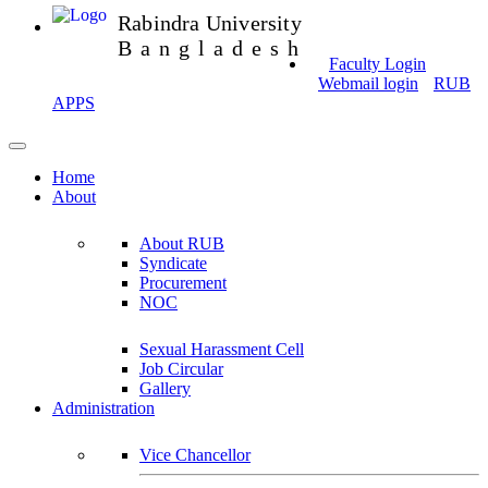
Rabindra University
Bangladesh
Faculty Login
Webmail login
RUB
APPS
Home
About
About RUB
Syndicate
Procurement
NOC
Sexual Harassment Cell
Job Circular
Gallery
Administration
Vice Chancellor