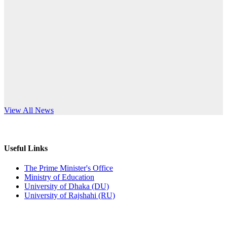
Published: 12:24pm, 8th Jun, 2026
anniversary
দরপত্র বিজ্ঞপ্তি (ছাত্রী হলের বৈদ্যুতিক সরঞ্জামাদি)
Read More
Published: 04:24pm, 21st May, 2026
প্রচারিত অসত্য ও বিভ্রান্তিকার সংবাদের প্রতিবাদ
Published: 10:58pm, 19th May, 2026
অফিস বিজ্ঞপ্তি (অস্থায়ী ছাত্রী হল)
s World Teachers’ Day
View All News
Published: 03:48pm, 19th May, 2026
অফিস বিজ্ঞপ্তি ছুটি
Useful Links
Published: 03:46pm, 19th May, 2026
The Prime Minister's Office
Ministry of Education
নিয়োগ পরীক্ষা স্থগিত বিজ্ঞপ্তি
University of Dhaka (DU)
University of Rajshahi (RU)
Published: 03:45pm, 17th May, 2026
অফিস বিজ্ঞপ্তি (ছাত্রী হল)