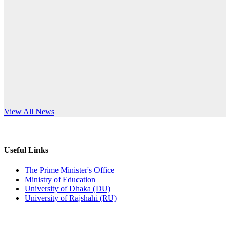
Published: 10:58pm, 19th May, 2026
anniversary
অফিস বিজ্ঞপ্তি (অস্থায়ী ছাত্রী হল)
Read More
Published: 03:48pm, 19th May, 2026
অফিস বিজ্ঞপ্তি ছুটি
Published: 03:46pm, 19th May, 2026
নিয়োগ পরীক্ষা স্থগিত বিজ্ঞপ্তি
s World Teachers’ Day
View All News
Published: 03:45pm, 17th May, 2026
অফিস বিজ্ঞপ্তি (ছাত্রী হল)
Useful Links
Published: 02:58pm, 14th May, 2026
The Prime Minister's Office
Ministry of Education
ভর্তি বিজ্ঞপ্তি (সংগীত বিভাগ)
University of Dhaka (DU)
University of Rajshahi (RU)
Published: 02:15pm, 7th May, 2026
ভর্তি বিজ্ঞপ্তি সমাজবিজ্ঞান বিভাগ ( ৩য় বর্ষ ১ম সেমি.)