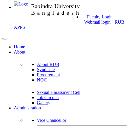
Rabindra University
Bangladesh
Faculty Login
Webmail login
RUB
APPS
Home
About
About RUB
Syndicate
Procurement
NOC
Sexual Harassment Cell
Job Circular
Gallery
Administration
Vice Chancellor