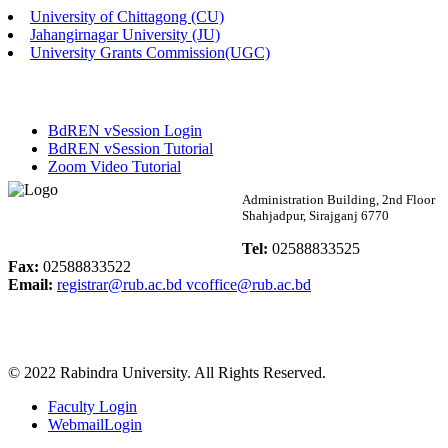
University of Chittagong (CU)
Published: 02:13pm, 7th May, 2026
Jahangirnagar University (JU)
University Grants Commission(UGC)
ম্যানেজমেন্ট বিভাগ ভর্তি বিজ্ঞপ্তি (২০২৩-২৪ শিক্ষাবর্ষ)
Published: 02:11pm, 7th May, 2026
BdREN vSession Login
ভর্তি বিজ্ঞপ্তি সমাজবিজ্ঞান বিভাগ (১ম বর্ষ ২য় সেমি.)
BdREN vSession Tutorial
Zoom Video Tutorial
Published: 02:07pm, 7th May, 2026
Rabindra University
Administration Building, 2nd Floor
Shahjadpur, Sirajganj 6770
ফরম পূরণ বিজ্ঞপ্তি, সমাজবিজ্ঞান বিভাগ (শিক্ষাবর্ষ: ২০২৩-২৪)
Bangladesh
Tel:
02588833525
Published: 03:09pm, 30th Apr, 2026
Fax:
02588833522
Email:
registrar@rub.ac.bd
vcoffice@rub.ac.bd
ছাত্রী হল (অস্থায়ী)-এ সিট বরাদ্দ সংক্রান্ত অফিস বিজ্ঞপ্তি
Published: 03:07pm, 30th Apr, 2026
© 2022 Rabindra University. All Rights Reserved.
ভর্তি বিজ্ঞপ্তি, সমাজবিজ্ঞান বিভাগ (শিক্ষাবর্ষ: 2023-24)
Faculty Login
Published: 03:05pm, 30th Apr, 2026
WebmailLogin