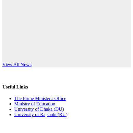
Published: 12:24pm, 8th Jun, 2026
anniversary
দরপত্র বিজ্ঞপ্তি (ছাত্রী হলের বৈদ্যুতিক সরঞ্জামাদি)
Read More
Published: 04:24pm, 21st May, 2026
প্রচারিত অসত্য ও বিভ্রান্তিকার সংবাদের প্রতিবাদ
Published: 10:58pm, 19th May, 2026
অফিস বিজ্ঞপ্তি (অস্থায়ী ছাত্রী হল)
s World Teachers’ Day
View All News
Published: 03:48pm, 19th May, 2026
অফিস বিজ্ঞপ্তি ছুটি
Useful Links
Published: 03:46pm, 19th May, 2026
The Prime Minister's Office
Ministry of Education
নিয়োগ পরীক্ষা স্থগিত বিজ্ঞপ্তি
University of Dhaka (DU)
University of Rajshahi (RU)
Published: 03:45pm, 17th May, 2026
অফিস বিজ্ঞপ্তি (ছাত্রী হল)