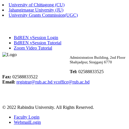
University of Chittagong (CU)
Published: 02:58pm, 14th May, 2026
Jahangirnagar University (JU)
University Grants Commission(UGC)
ভর্তি বিজ্ঞপ্তি (সংগীত বিভাগ)
Published: 02:15pm, 7th May, 2026
BdREN vSession Login
ভর্তি বিজ্ঞপ্তি সমাজবিজ্ঞান বিভাগ ( ৩য় বর্ষ ১ম সেমি.)
BdREN vSession Tutorial
Zoom Video Tutorial
Published: 02:13pm, 7th May, 2026
Rabindra University
Administration Building, 2nd Floor
Shahjadpur, Sirajganj 6770
ম্যানেজমেন্ট বিভাগ ভর্তি বিজ্ঞপ্তি (২০২৩-২৪ শিক্ষাবর্ষ)
Bangladesh
Tel:
02588833525
Published: 02:11pm, 7th May, 2026
Fax:
02588833522
Email:
registrar@rub.ac.bd
vcoffice@rub.ac.bd
ভর্তি বিজ্ঞপ্তি সমাজবিজ্ঞান বিভাগ (১ম বর্ষ ২য় সেমি.)
Published: 02:07pm, 7th May, 2026
© 2022 Rabindra University. All Rights Reserved.
ফরম পূরণ বিজ্ঞপ্তি, সমাজবিজ্ঞান বিভাগ (শিক্ষাবর্ষ: ২০২৩-২৪)
Faculty Login
Published: 03:09pm, 30th Apr, 2026
WebmailLogin