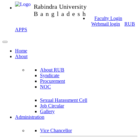
Rabindra University
Bangladesh
Faculty Login
Webmail login
RUB
APPS
Home
About
About RUB
Syndicate
Procurement
NOC
Sexual Harassment Cell
Job Circular
Gallery
Administration
Vice Chancellor