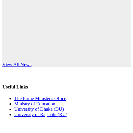
Published: 12:24pm, 8th Jun, 2026
anniversary
দরপত্র বিজ্ঞপ্তি (ছাত্রী হলের বৈদ্যুতিক সরঞ্জামাদি)
Read More
Published: 04:24pm, 21st May, 2026
প্রচারিত অসত্য ও বিভ্রান্তিকার সংবাদের প্রতিবাদ
Published: 10:58pm, 19th May, 2026
অফিস বিজ্ঞপ্তি (অস্থায়ী ছাত্রী হল)
s World Teachers’ Day
View All News
Published: 03:48pm, 19th May, 2026
অফিস বিজ্ঞপ্তি ছুটি
Useful Links
Published: 03:46pm, 19th May, 2026
The Prime Minister's Office
Ministry of Education
নিয়োগ পরীক্ষা স্থগিত বিজ্ঞপ্তি
University of Dhaka (DU)
University of Rajshahi (RU)
Published: 03:45pm, 17th May, 2026
অফিস বিজ্ঞপ্তি (ছাত্রী হল)