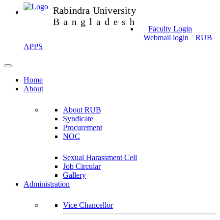
Rabindra University
Bangladesh
Faculty Login
Webmail login
RUB
APPS
Home
About
About RUB
Syndicate
Procurement
NOC
Sexual Harassment Cell
Job Circular
Gallery
Administration
Vice Chancellor