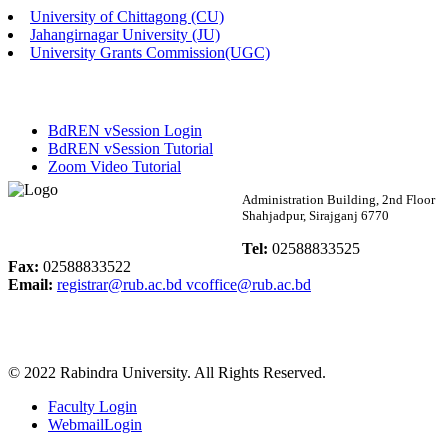
University of Chittagong (CU)
Published: 02:58pm, 14th May, 2026
Jahangirnagar University (JU)
University Grants Commission(UGC)
ভর্তি বিজ্ঞপ্তি (সংগীত বিভাগ)
Published: 02:15pm, 7th May, 2026
BdREN vSession Login
ভর্তি বিজ্ঞপ্তি সমাজবিজ্ঞান বিভাগ ( ৩য় বর্ষ ১ম সেমি.)
BdREN vSession Tutorial
Zoom Video Tutorial
Published: 02:13pm, 7th May, 2026
Rabindra University
Administration Building, 2nd Floor
Shahjadpur, Sirajganj 6770
ম্যানেজমেন্ট বিভাগ ভর্তি বিজ্ঞপ্তি (২০২৩-২৪ শিক্ষাবর্ষ)
Bangladesh
Tel:
02588833525
Published: 02:11pm, 7th May, 2026
Fax:
02588833522
Email:
registrar@rub.ac.bd
vcoffice@rub.ac.bd
ভর্তি বিজ্ঞপ্তি সমাজবিজ্ঞান বিভাগ (১ম বর্ষ ২য় সেমি.)
Published: 02:07pm, 7th May, 2026
© 2022 Rabindra University. All Rights Reserved.
ফরম পূরণ বিজ্ঞপ্তি, সমাজবিজ্ঞান বিভাগ (শিক্ষাবর্ষ: ২০২৩-২৪)
Faculty Login
Published: 03:09pm, 30th Apr, 2026
WebmailLogin