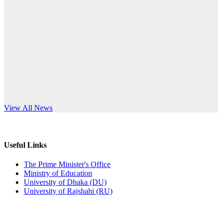
Published: 10:58pm, 19th May, 2026
anniversary
অফিস বিজ্ঞপ্তি (অস্থায়ী ছাত্রী হল)
Read More
Published: 03:48pm, 19th May, 2026
অফিস বিজ্ঞপ্তি ছুটি
Published: 03:46pm, 19th May, 2026
নিয়োগ পরীক্ষা স্থগিত বিজ্ঞপ্তি
s World Teachers’ Day
View All News
Published: 03:45pm, 17th May, 2026
অফিস বিজ্ঞপ্তি (ছাত্রী হল)
Useful Links
Published: 02:58pm, 14th May, 2026
The Prime Minister's Office
Ministry of Education
ভর্তি বিজ্ঞপ্তি (সংগীত বিভাগ)
University of Dhaka (DU)
University of Rajshahi (RU)
Published: 02:15pm, 7th May, 2026
ভর্তি বিজ্ঞপ্তি সমাজবিজ্ঞান বিভাগ ( ৩য় বর্ষ ১ম সেমি.)