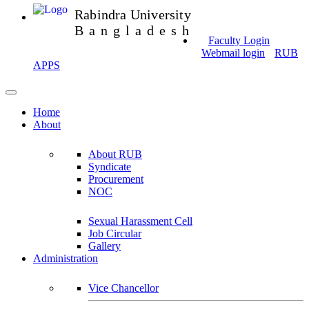
Rabindra University
Bangladesh
Faculty Login
Webmail login
RUB
APPS
Home
About
About RUB
Syndicate
Procurement
NOC
Sexual Harassment Cell
Job Circular
Gallery
Administration
Vice Chancellor