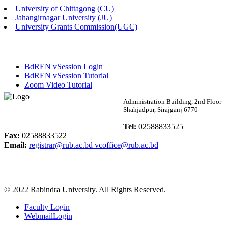
University of Chittagong (CU)
Published: 02:13pm, 7th May, 2026
Jahangirnagar University (JU)
University Grants Commission(UGC)
ম্যানেজমেন্ট বিভাগ ভর্তি বিজ্ঞপ্তি (২০২৩-২৪ শিক্ষাবর্ষ)
Published: 02:11pm, 7th May, 2026
BdREN vSession Login
ভর্তি বিজ্ঞপ্তি সমাজবিজ্ঞান বিভাগ (১ম বর্ষ ২য় সেমি.)
BdREN vSession Tutorial
Zoom Video Tutorial
Published: 02:07pm, 7th May, 2026
Rabindra University
Administration Building, 2nd Floor
Shahjadpur, Sirajganj 6770
ফরম পূরণ বিজ্ঞপ্তি, সমাজবিজ্ঞান বিভাগ (শিক্ষাবর্ষ: ২০২৩-২৪)
Bangladesh
Tel:
02588833525
Published: 03:09pm, 30th Apr, 2026
Fax:
02588833522
Email:
registrar@rub.ac.bd
vcoffice@rub.ac.bd
ছাত্রী হল (অস্থায়ী)-এ সিট বরাদ্দ সংক্রান্ত অফিস বিজ্ঞপ্তি
Published: 03:07pm, 30th Apr, 2026
© 2022 Rabindra University. All Rights Reserved.
ভর্তি বিজ্ঞপ্তি, সমাজবিজ্ঞান বিভাগ (শিক্ষাবর্ষ: 2023-24)
Faculty Login
Published: 03:05pm, 30th Apr, 2026
WebmailLogin