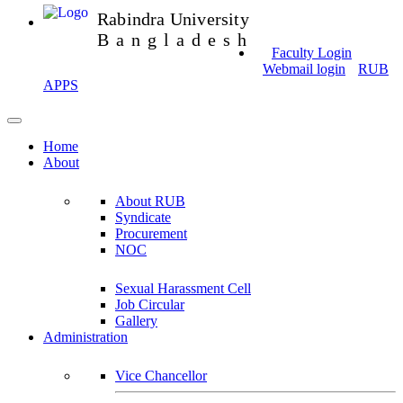
Rabindra University
Bangladesh
Faculty Login
Webmail login
RUB
APPS
Home
About
About RUB
Syndicate
Procurement
NOC
Sexual Harassment Cell
Job Circular
Gallery
Administration
Vice Chancellor