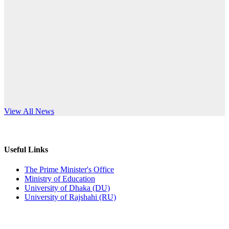
Published: 12:24pm, 8th Jun, 2026
anniversary
দরপত্র বিজ্ঞপ্তি (ছাত্রী হলের বৈদ্যুতিক সরঞ্জামাদি)
Read More
Published: 04:24pm, 21st May, 2026
প্রচারিত অসত্য ও বিভ্রান্তিকার সংবাদের প্রতিবাদ
Published: 10:58pm, 19th May, 2026
অফিস বিজ্ঞপ্তি (অস্থায়ী ছাত্রী হল)
s World Teachers’ Day
View All News
Published: 03:48pm, 19th May, 2026
অফিস বিজ্ঞপ্তি ছুটি
Useful Links
Published: 03:46pm, 19th May, 2026
The Prime Minister's Office
Ministry of Education
নিয়োগ পরীক্ষা স্থগিত বিজ্ঞপ্তি
University of Dhaka (DU)
University of Rajshahi (RU)
Published: 03:45pm, 17th May, 2026
অফিস বিজ্ঞপ্তি (ছাত্রী হল)