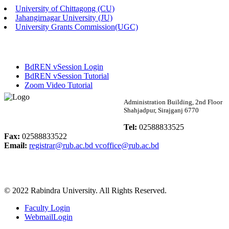
University of Chittagong (CU)
Published: 02:58pm, 14th May, 2026
Jahangirnagar University (JU)
University Grants Commission(UGC)
ভর্তি বিজ্ঞপ্তি (সংগীত বিভাগ)
Published: 02:15pm, 7th May, 2026
BdREN vSession Login
ভর্তি বিজ্ঞপ্তি সমাজবিজ্ঞান বিভাগ ( ৩য় বর্ষ ১ম সেমি.)
BdREN vSession Tutorial
Zoom Video Tutorial
Published: 02:13pm, 7th May, 2026
Rabindra University
Administration Building, 2nd Floor
Shahjadpur, Sirajganj 6770
ম্যানেজমেন্ট বিভাগ ভর্তি বিজ্ঞপ্তি (২০২৩-২৪ শিক্ষাবর্ষ)
Bangladesh
Tel:
02588833525
Published: 02:11pm, 7th May, 2026
Fax:
02588833522
Email:
registrar@rub.ac.bd
vcoffice@rub.ac.bd
ভর্তি বিজ্ঞপ্তি সমাজবিজ্ঞান বিভাগ (১ম বর্ষ ২য় সেমি.)
Published: 02:07pm, 7th May, 2026
© 2022 Rabindra University. All Rights Reserved.
ফরম পূরণ বিজ্ঞপ্তি, সমাজবিজ্ঞান বিভাগ (শিক্ষাবর্ষ: ২০২৩-২৪)
Faculty Login
Published: 03:09pm, 30th Apr, 2026
WebmailLogin