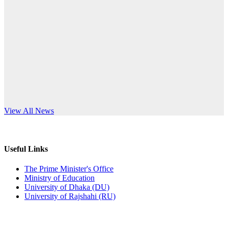
Published: 10:58pm, 19th May, 2026
anniversary
অফিস বিজ্ঞপ্তি (অস্থায়ী ছাত্রী হল)
Read More
Published: 03:48pm, 19th May, 2026
অফিস বিজ্ঞপ্তি ছুটি
Published: 03:46pm, 19th May, 2026
নিয়োগ পরীক্ষা স্থগিত বিজ্ঞপ্তি
s World Teachers’ Day
View All News
Published: 03:45pm, 17th May, 2026
অফিস বিজ্ঞপ্তি (ছাত্রী হল)
Useful Links
Published: 02:58pm, 14th May, 2026
The Prime Minister's Office
Ministry of Education
ভর্তি বিজ্ঞপ্তি (সংগীত বিভাগ)
University of Dhaka (DU)
University of Rajshahi (RU)
Published: 02:15pm, 7th May, 2026
ভর্তি বিজ্ঞপ্তি সমাজবিজ্ঞান বিভাগ ( ৩য় বর্ষ ১ম সেমি.)