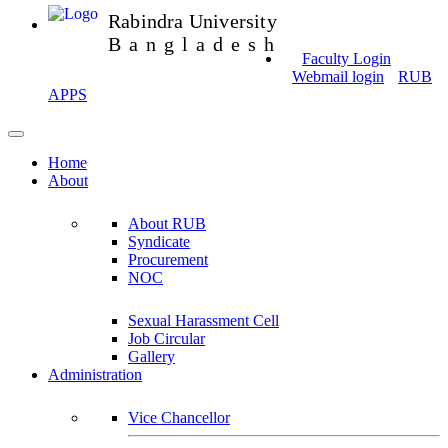
Rabindra University
Bangladesh
Faculty Login
Webmail login
RUB
APPS
Home
About
About RUB
Syndicate
Procurement
NOC
Sexual Harassment Cell
Job Circular
Gallery
Administration
Vice Chancellor