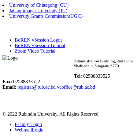
University of Chittagong (CU)
Published: 02:13pm, 7th May, 2026
Jahangirnagar University (JU)
University Grants Commission(UGC)
ম্যানেজমেন্ট বিভাগ ভর্তি বিজ্ঞপ্তি (২০২৩-২৪ শিক্ষাবর্ষ)
Published: 02:11pm, 7th May, 2026
BdREN vSession Login
ভর্তি বিজ্ঞপ্তি সমাজবিজ্ঞান বিভাগ (১ম বর্ষ ২য় সেমি.)
BdREN vSession Tutorial
Zoom Video Tutorial
Published: 02:07pm, 7th May, 2026
Rabindra University
Administration Building, 2nd Floor
Shahjadpur, Sirajganj 6770
ফরম পূরণ বিজ্ঞপ্তি, সমাজবিজ্ঞান বিভাগ (শিক্ষাবর্ষ: ২০২৩-২৪)
Bangladesh
Tel:
02588833525
Published: 03:09pm, 30th Apr, 2026
Fax:
02588833522
Email:
registrar@rub.ac.bd
vcoffice@rub.ac.bd
ছাত্রী হল (অস্থায়ী)-এ সিট বরাদ্দ সংক্রান্ত অফিস বিজ্ঞপ্তি
Published: 03:07pm, 30th Apr, 2026
© 2022 Rabindra University. All Rights Reserved.
ভর্তি বিজ্ঞপ্তি, সমাজবিজ্ঞান বিভাগ (শিক্ষাবর্ষ: 2023-24)
Faculty Login
Published: 03:05pm, 30th Apr, 2026
WebmailLogin