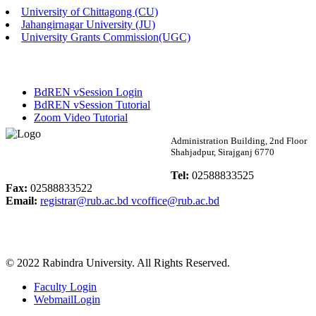
University of Chittagong (CU)
Published: 03:46pm, 19th May, 2026
Jahangirnagar University (JU)
University Grants Commission(UGC)
নিয়োগ পরীক্ষা স্থগিত বিজ্ঞপ্তি
Published: 03:45pm, 17th May, 2026
BdREN vSession Login
অফিস বিজ্ঞপ্তি (ছাত্রী হল)
BdREN vSession Tutorial
Zoom Video Tutorial
Published: 02:58pm, 14th May, 2026
Rabindra University
Administration Building, 2nd Floor
Shahjadpur, Sirajganj 6770
ভর্তি বিজ্ঞপ্তি (সংগীত বিভাগ)
Bangladesh
Tel:
02588833525
Published: 02:15pm, 7th May, 2026
Fax:
02588833522
Email:
registrar@rub.ac.bd
vcoffice@rub.ac.bd
ভর্তি বিজ্ঞপ্তি সমাজবিজ্ঞান বিভাগ ( ৩য় বর্ষ ১ম সেমি.)
Published: 02:13pm, 7th May, 2026
© 2022 Rabindra University. All Rights Reserved.
ম্যানেজমেন্ট বিভাগ ভর্তি বিজ্ঞপ্তি (২০২৩-২৪ শিক্ষাবর্ষ)
Faculty Login
Published: 02:11pm, 7th May, 2026
WebmailLogin