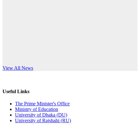
Published: 03:44pm, 5th Jul, 2026
anniversary
নিয়োগ পরীক্ষা স্থগিত (বাবুর্চি)
Read More
Published: 07:04pm, 8th Jun, 2026
নিয়োগ পরীক্ষা স্থগিত বিজ্ঞপ্তি
Published: 12:24pm, 8th Jun, 2026
দরপত্র বিজ্ঞপ্তি (ছাত্রী হলের বৈদ্যুতিক সরঞ্জামাদি)
s World Teachers’ Day
View All News
Published: 04:24pm, 21st May, 2026
প্রচারিত অসত্য ও বিভ্রান্তিকার সংবাদের প্রতিবাদ
Useful Links
Published: 10:58pm, 19th May, 2026
The Prime Minister's Office
Ministry of Education
অফিস বিজ্ঞপ্তি (অস্থায়ী ছাত্রী হল)
University of Dhaka (DU)
University of Rajshahi (RU)
Published: 03:48pm, 19th May, 2026
অফিস বিজ্ঞপ্তি ছুটি