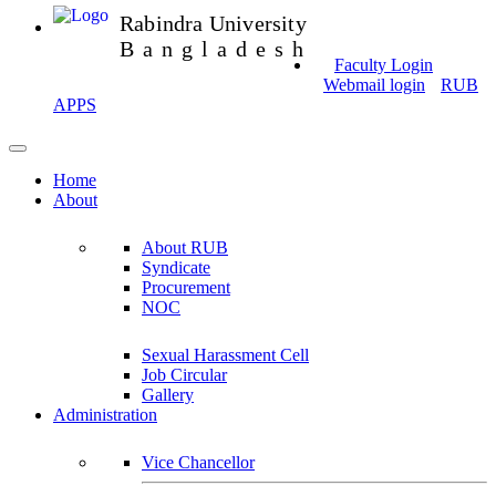
Rabindra University
Bangladesh
Faculty Login
Webmail login
RUB
APPS
Home
About
About RUB
Syndicate
Procurement
NOC
Sexual Harassment Cell
Job Circular
Gallery
Administration
Vice Chancellor