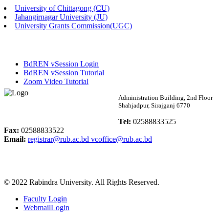
University of Chittagong (CU)
Published: 03:46pm, 19th May, 2026
Jahangirnagar University (JU)
University Grants Commission(UGC)
নিয়োগ পরীক্ষা স্থগিত বিজ্ঞপ্তি
Published: 03:45pm, 17th May, 2026
BdREN vSession Login
অফিস বিজ্ঞপ্তি (ছাত্রী হল)
BdREN vSession Tutorial
Zoom Video Tutorial
Published: 02:58pm, 14th May, 2026
Rabindra University
Administration Building, 2nd Floor
Shahjadpur, Sirajganj 6770
ভর্তি বিজ্ঞপ্তি (সংগীত বিভাগ)
Bangladesh
Tel:
02588833525
Published: 02:15pm, 7th May, 2026
Fax:
02588833522
Email:
registrar@rub.ac.bd
vcoffice@rub.ac.bd
ভর্তি বিজ্ঞপ্তি সমাজবিজ্ঞান বিভাগ ( ৩য় বর্ষ ১ম সেমি.)
Published: 02:13pm, 7th May, 2026
© 2022 Rabindra University. All Rights Reserved.
ম্যানেজমেন্ট বিভাগ ভর্তি বিজ্ঞপ্তি (২০২৩-২৪ শিক্ষাবর্ষ)
Faculty Login
Published: 02:11pm, 7th May, 2026
WebmailLogin