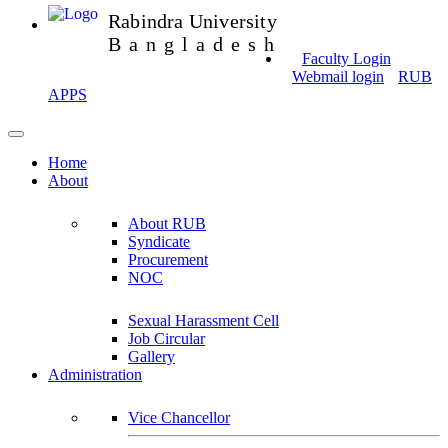
Rabindra University
Bangladesh
Faculty Login
Webmail login
RUB
APPS
Home
About
About RUB
Syndicate
Procurement
NOC
Sexual Harassment Cell
Job Circular
Gallery
Administration
Vice Chancellor