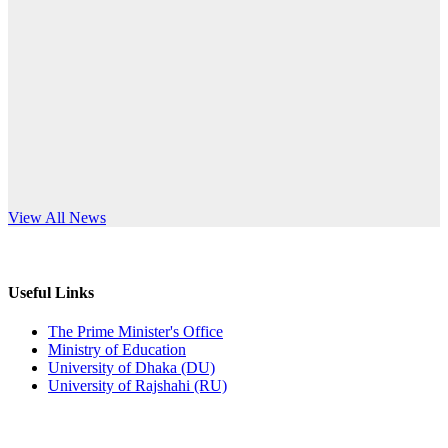
Published: 03:44pm, 5th Jul, 2026
anniversary
নিয়োগ পরীক্ষা স্থগিত (বাবুর্চি)
Read More
Published: 07:04pm, 8th Jun, 2026
নিয়োগ পরীক্ষা স্থগিত বিজ্ঞপ্তি
Published: 12:24pm, 8th Jun, 2026
দরপত্র বিজ্ঞপ্তি (ছাত্রী হলের বৈদ্যুতিক সরঞ্জামাদি)
s World Teachers’ Day
View All News
Published: 04:24pm, 21st May, 2026
প্রচারিত অসত্য ও বিভ্রান্তিকার সংবাদের প্রতিবাদ
Useful Links
Published: 10:58pm, 19th May, 2026
The Prime Minister's Office
Ministry of Education
অফিস বিজ্ঞপ্তি (অস্থায়ী ছাত্রী হল)
University of Dhaka (DU)
University of Rajshahi (RU)
Published: 03:48pm, 19th May, 2026
অফিস বিজ্ঞপ্তি ছুটি