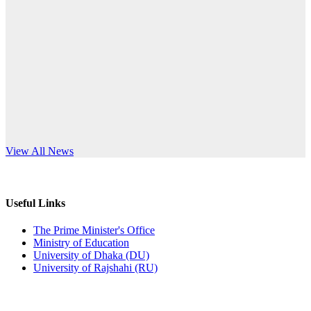
Published: 10:58pm, 19th May, 2026
anniversary
অফিস বিজ্ঞপ্তি (অস্থায়ী ছাত্রী হল)
Read More
Published: 03:48pm, 19th May, 2026
অফিস বিজ্ঞপ্তি ছুটি
Published: 03:46pm, 19th May, 2026
নিয়োগ পরীক্ষা স্থগিত বিজ্ঞপ্তি
s World Teachers’ Day
View All News
Published: 03:45pm, 17th May, 2026
অফিস বিজ্ঞপ্তি (ছাত্রী হল)
Useful Links
Published: 02:58pm, 14th May, 2026
The Prime Minister's Office
Ministry of Education
ভর্তি বিজ্ঞপ্তি (সংগীত বিভাগ)
University of Dhaka (DU)
University of Rajshahi (RU)
Published: 02:15pm, 7th May, 2026
ভর্তি বিজ্ঞপ্তি সমাজবিজ্ঞান বিভাগ ( ৩য় বর্ষ ১ম সেমি.)