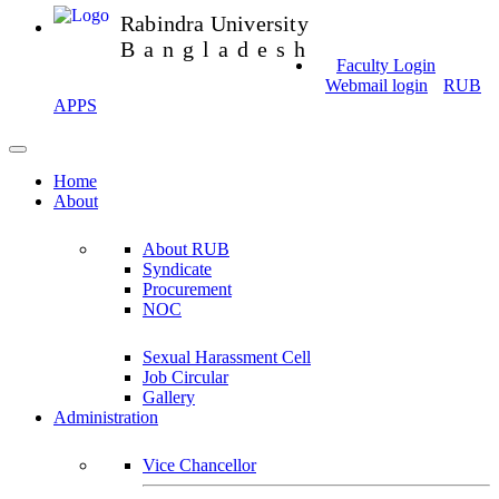
Rabindra University
Bangladesh
Faculty Login
Webmail login
RUB
APPS
Home
About
About RUB
Syndicate
Procurement
NOC
Sexual Harassment Cell
Job Circular
Gallery
Administration
Vice Chancellor