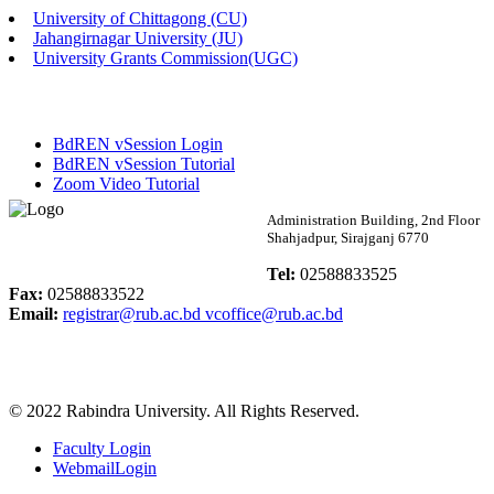
University of Chittagong (CU)
Published: 02:13pm, 7th May, 2026
Jahangirnagar University (JU)
University Grants Commission(UGC)
ম্যানেজমেন্ট বিভাগ ভর্তি বিজ্ঞপ্তি (২০২৩-২৪ শিক্ষাবর্ষ)
Published: 02:11pm, 7th May, 2026
BdREN vSession Login
ভর্তি বিজ্ঞপ্তি সমাজবিজ্ঞান বিভাগ (১ম বর্ষ ২য় সেমি.)
BdREN vSession Tutorial
Zoom Video Tutorial
Published: 02:07pm, 7th May, 2026
Rabindra University
Administration Building, 2nd Floor
Shahjadpur, Sirajganj 6770
ফরম পূরণ বিজ্ঞপ্তি, সমাজবিজ্ঞান বিভাগ (শিক্ষাবর্ষ: ২০২৩-২৪)
Bangladesh
Tel:
02588833525
Published: 03:09pm, 30th Apr, 2026
Fax:
02588833522
Email:
registrar@rub.ac.bd
vcoffice@rub.ac.bd
ছাত্রী হল (অস্থায়ী)-এ সিট বরাদ্দ সংক্রান্ত অফিস বিজ্ঞপ্তি
Published: 03:07pm, 30th Apr, 2026
© 2022 Rabindra University. All Rights Reserved.
ভর্তি বিজ্ঞপ্তি, সমাজবিজ্ঞান বিভাগ (শিক্ষাবর্ষ: 2023-24)
Faculty Login
Published: 03:05pm, 30th Apr, 2026
WebmailLogin