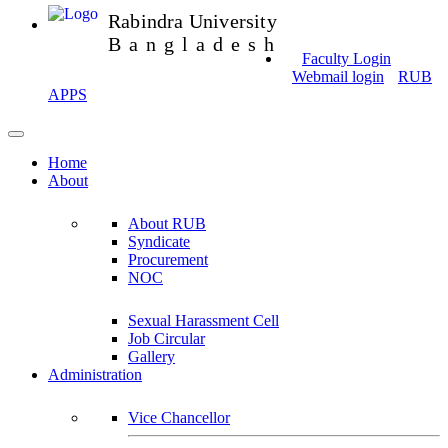
Rabindra University
Bangladesh
Faculty Login
Webmail login
RUB
APPS
Home
About
About RUB
Syndicate
Procurement
NOC
Sexual Harassment Cell
Job Circular
Gallery
Administration
Vice Chancellor