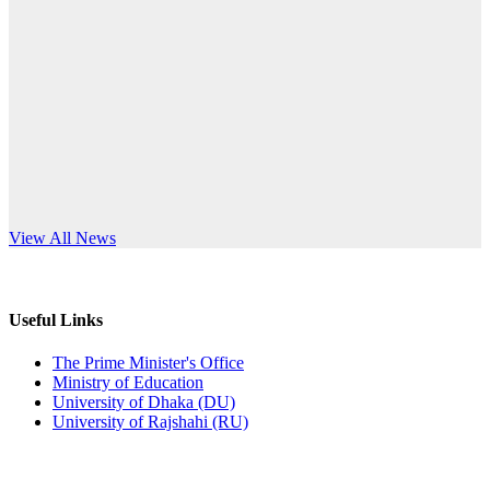
Published: 12:24pm, 8th Jun, 2026
anniversary
দরপত্র বিজ্ঞপ্তি (ছাত্রী হলের বৈদ্যুতিক সরঞ্জামাদি)
Read More
Published: 04:24pm, 21st May, 2026
প্রচারিত অসত্য ও বিভ্রান্তিকার সংবাদের প্রতিবাদ
Published: 10:58pm, 19th May, 2026
অফিস বিজ্ঞপ্তি (অস্থায়ী ছাত্রী হল)
s World Teachers’ Day
View All News
Published: 03:48pm, 19th May, 2026
অফিস বিজ্ঞপ্তি ছুটি
Useful Links
Published: 03:46pm, 19th May, 2026
The Prime Minister's Office
Ministry of Education
নিয়োগ পরীক্ষা স্থগিত বিজ্ঞপ্তি
University of Dhaka (DU)
University of Rajshahi (RU)
Published: 03:45pm, 17th May, 2026
অফিস বিজ্ঞপ্তি (ছাত্রী হল)