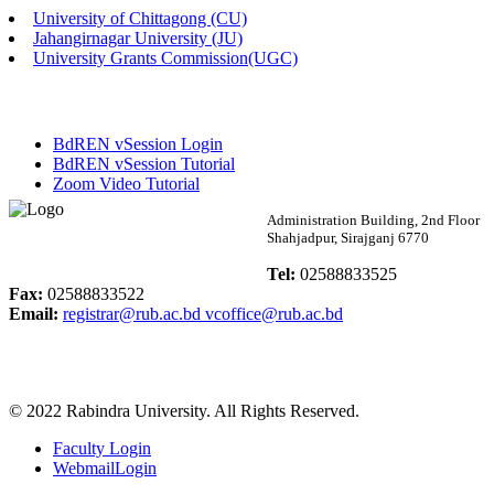
University of Chittagong (CU)
Published: 02:58pm, 14th May, 2026
Jahangirnagar University (JU)
University Grants Commission(UGC)
ভর্তি বিজ্ঞপ্তি (সংগীত বিভাগ)
Published: 02:15pm, 7th May, 2026
BdREN vSession Login
ভর্তি বিজ্ঞপ্তি সমাজবিজ্ঞান বিভাগ ( ৩য় বর্ষ ১ম সেমি.)
BdREN vSession Tutorial
Zoom Video Tutorial
Published: 02:13pm, 7th May, 2026
Rabindra University
Administration Building, 2nd Floor
Shahjadpur, Sirajganj 6770
ম্যানেজমেন্ট বিভাগ ভর্তি বিজ্ঞপ্তি (২০২৩-২৪ শিক্ষাবর্ষ)
Bangladesh
Tel:
02588833525
Published: 02:11pm, 7th May, 2026
Fax:
02588833522
Email:
registrar@rub.ac.bd
vcoffice@rub.ac.bd
ভর্তি বিজ্ঞপ্তি সমাজবিজ্ঞান বিভাগ (১ম বর্ষ ২য় সেমি.)
Published: 02:07pm, 7th May, 2026
© 2022 Rabindra University. All Rights Reserved.
ফরম পূরণ বিজ্ঞপ্তি, সমাজবিজ্ঞান বিভাগ (শিক্ষাবর্ষ: ২০২৩-২৪)
Faculty Login
Published: 03:09pm, 30th Apr, 2026
WebmailLogin