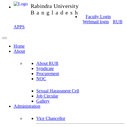
Rabindra University
Bangladesh
Faculty Login
Webmail login
RUB
APPS
Home
About
About RUB
Syndicate
Procurement
NOC
Sexual Harassment Cell
Job Circular
Gallery
Administration
Vice Chancellor