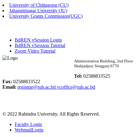
University of Chittagong (CU)
Published: 02:13pm, 7th May, 2026
Jahangirnagar University (JU)
University Grants Commission(UGC)
ম্যানেজমেন্ট বিভাগ ভর্তি বিজ্ঞপ্তি (২০২৩-২৪ শিক্ষাবর্ষ)
Published: 02:11pm, 7th May, 2026
BdREN vSession Login
ভর্তি বিজ্ঞপ্তি সমাজবিজ্ঞান বিভাগ (১ম বর্ষ ২য় সেমি.)
BdREN vSession Tutorial
Zoom Video Tutorial
Published: 02:07pm, 7th May, 2026
Rabindra University
Administration Building, 2nd Floor
Shahjadpur, Sirajganj 6770
ফরম পূরণ বিজ্ঞপ্তি, সমাজবিজ্ঞান বিভাগ (শিক্ষাবর্ষ: ২০২৩-২৪)
Bangladesh
Tel:
02588833525
Published: 03:09pm, 30th Apr, 2026
Fax:
02588833522
Email:
registrar@rub.ac.bd
vcoffice@rub.ac.bd
ছাত্রী হল (অস্থায়ী)-এ সিট বরাদ্দ সংক্রান্ত অফিস বিজ্ঞপ্তি
Published: 03:07pm, 30th Apr, 2026
© 2022 Rabindra University. All Rights Reserved.
ভর্তি বিজ্ঞপ্তি, সমাজবিজ্ঞান বিভাগ (শিক্ষাবর্ষ: 2023-24)
Faculty Login
Published: 03:05pm, 30th Apr, 2026
WebmailLogin