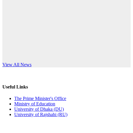
Published: 10:58pm, 19th May, 2026
anniversary
অফিস বিজ্ঞপ্তি (অস্থায়ী ছাত্রী হল)
Read More
Published: 03:48pm, 19th May, 2026
অফিস বিজ্ঞপ্তি ছুটি
Published: 03:46pm, 19th May, 2026
নিয়োগ পরীক্ষা স্থগিত বিজ্ঞপ্তি
s World Teachers’ Day
View All News
Published: 03:45pm, 17th May, 2026
অফিস বিজ্ঞপ্তি (ছাত্রী হল)
Useful Links
Published: 02:58pm, 14th May, 2026
The Prime Minister's Office
Ministry of Education
ভর্তি বিজ্ঞপ্তি (সংগীত বিভাগ)
University of Dhaka (DU)
University of Rajshahi (RU)
Published: 02:15pm, 7th May, 2026
ভর্তি বিজ্ঞপ্তি সমাজবিজ্ঞান বিভাগ ( ৩য় বর্ষ ১ম সেমি.)