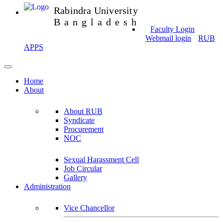
Rabindra University
Bangladesh
Faculty Login
Webmail login
RUB
APPS
Home
About
About RUB
Syndicate
Procurement
NOC
Sexual Harassment Cell
Job Circular
Gallery
Administration
Vice Chancellor