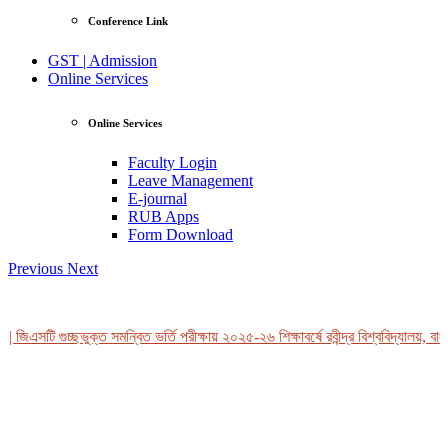
Conference Link
GST | Admission
Online Services
Online Services
Faculty Login
Leave Management
E-journal
RUB Apps
Form Download
Previous
Next
 জিএসটি গুচ্ছভুক্ত সমন্বিত ভর্তি পরীক্ষায় ২০২৫-২৬ শিক্ষাবর্ষে রবীন্দ্র বিশ্ববিদ্যালয়, বাং
View Profile
Professor Tahmina Akhtar