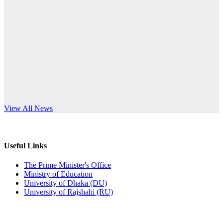
Published: 12:24pm, 8th Jun, 2026
anniversary
দরপত্র বিজ্ঞপ্তি (ছাত্রী হলের বৈদ্যুতিক সরঞ্জামাদি)
Read More
Published: 04:24pm, 21st May, 2026
প্রচারিত অসত্য ও বিভ্রান্তিকার সংবাদের প্রতিবাদ
Published: 10:58pm, 19th May, 2026
অফিস বিজ্ঞপ্তি (অস্থায়ী ছাত্রী হল)
s World Teachers’ Day
View All News
Published: 03:48pm, 19th May, 2026
অফিস বিজ্ঞপ্তি ছুটি
Useful Links
Published: 03:46pm, 19th May, 2026
The Prime Minister's Office
Ministry of Education
নিয়োগ পরীক্ষা স্থগিত বিজ্ঞপ্তি
University of Dhaka (DU)
University of Rajshahi (RU)
Published: 03:45pm, 17th May, 2026
অফিস বিজ্ঞপ্তি (ছাত্রী হল)