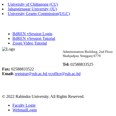
University of Chittagong (CU)
Published: 02:58pm, 14th May, 2026
Jahangirnagar University (JU)
University Grants Commission(UGC)
ভর্তি বিজ্ঞপ্তি (সংগীত বিভাগ)
Published: 02:15pm, 7th May, 2026
BdREN vSession Login
ভর্তি বিজ্ঞপ্তি সমাজবিজ্ঞান বিভাগ ( ৩য় বর্ষ ১ম সেমি.)
BdREN vSession Tutorial
Zoom Video Tutorial
Published: 02:13pm, 7th May, 2026
Rabindra University
Administration Building, 2nd Floor
Shahjadpur, Sirajganj 6770
ম্যানেজমেন্ট বিভাগ ভর্তি বিজ্ঞপ্তি (২০২৩-২৪ শিক্ষাবর্ষ)
Bangladesh
Tel:
02588833525
Published: 02:11pm, 7th May, 2026
Fax:
02588833522
Email:
registrar@rub.ac.bd
vcoffice@rub.ac.bd
ভর্তি বিজ্ঞপ্তি সমাজবিজ্ঞান বিভাগ (১ম বর্ষ ২য় সেমি.)
Published: 02:07pm, 7th May, 2026
© 2022 Rabindra University. All Rights Reserved.
ফরম পূরণ বিজ্ঞপ্তি, সমাজবিজ্ঞান বিভাগ (শিক্ষাবর্ষ: ২০২৩-২৪)
Faculty Login
Published: 03:09pm, 30th Apr, 2026
WebmailLogin