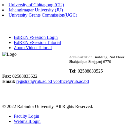
University of Chittagong (CU)
Published: 03:46pm, 19th May, 2026
Jahangirnagar University (JU)
University Grants Commission(UGC)
নিয়োগ পরীক্ষা স্থগিত বিজ্ঞপ্তি
Published: 03:45pm, 17th May, 2026
BdREN vSession Login
অফিস বিজ্ঞপ্তি (ছাত্রী হল)
BdREN vSession Tutorial
Zoom Video Tutorial
Published: 02:58pm, 14th May, 2026
Rabindra University
Administration Building, 2nd Floor
Shahjadpur, Sirajganj 6770
ভর্তি বিজ্ঞপ্তি (সংগীত বিভাগ)
Bangladesh
Tel:
02588833525
Published: 02:15pm, 7th May, 2026
Fax:
02588833522
Email:
registrar@rub.ac.bd
vcoffice@rub.ac.bd
ভর্তি বিজ্ঞপ্তি সমাজবিজ্ঞান বিভাগ ( ৩য় বর্ষ ১ম সেমি.)
Published: 02:13pm, 7th May, 2026
© 2022 Rabindra University. All Rights Reserved.
ম্যানেজমেন্ট বিভাগ ভর্তি বিজ্ঞপ্তি (২০২৩-২৪ শিক্ষাবর্ষ)
Faculty Login
Published: 02:11pm, 7th May, 2026
WebmailLogin