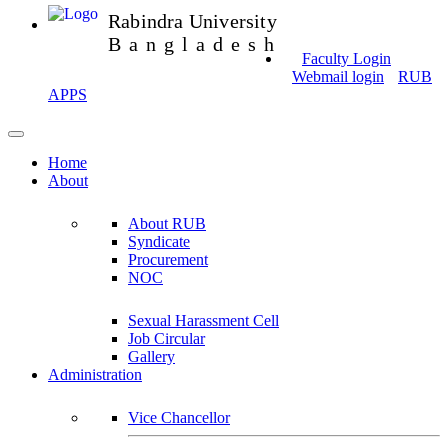
Rabindra University
Bangladesh
Faculty Login
Webmail login
RUB
APPS
Home
About
About RUB
Syndicate
Procurement
NOC
Sexual Harassment Cell
Job Circular
Gallery
Administration
Vice Chancellor