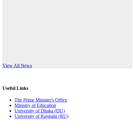
Published: 03:44pm, 5th Jul, 2026
anniversary
নিয়োগ পরীক্ষা স্থগিত (বাবুর্চি)
Read More
Published: 07:04pm, 8th Jun, 2026
নিয়োগ পরীক্ষা স্থগিত বিজ্ঞপ্তি
Published: 12:24pm, 8th Jun, 2026
দরপত্র বিজ্ঞপ্তি (ছাত্রী হলের বৈদ্যুতিক সরঞ্জামাদি)
s World Teachers’ Day
View All News
Published: 04:24pm, 21st May, 2026
প্রচারিত অসত্য ও বিভ্রান্তিকার সংবাদের প্রতিবাদ
Useful Links
Published: 10:58pm, 19th May, 2026
The Prime Minister's Office
Ministry of Education
অফিস বিজ্ঞপ্তি (অস্থায়ী ছাত্রী হল)
University of Dhaka (DU)
University of Rajshahi (RU)
Published: 03:48pm, 19th May, 2026
অফিস বিজ্ঞপ্তি ছুটি