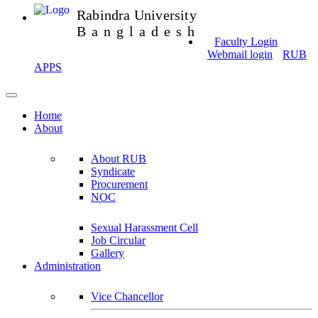
Rabindra University
Bangladesh
Faculty Login
Webmail login
RUB
APPS
Home
About
About RUB
Syndicate
Procurement
NOC
Sexual Harassment Cell
Job Circular
Gallery
Administration
Vice Chancellor