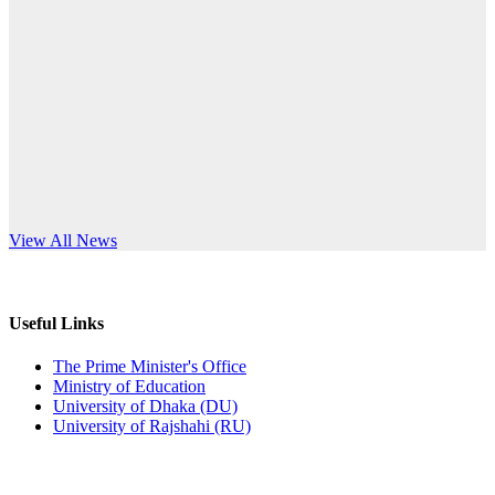
Published: 03:44pm, 5th Jul, 2026
anniversary
নিয়োগ পরীক্ষা স্থগিত (বাবুর্চি)
Read More
Published: 07:04pm, 8th Jun, 2026
নিয়োগ পরীক্ষা স্থগিত বিজ্ঞপ্তি
Published: 12:24pm, 8th Jun, 2026
দরপত্র বিজ্ঞপ্তি (ছাত্রী হলের বৈদ্যুতিক সরঞ্জামাদি)
s World Teachers’ Day
View All News
Published: 04:24pm, 21st May, 2026
প্রচারিত অসত্য ও বিভ্রান্তিকার সংবাদের প্রতিবাদ
Useful Links
Published: 10:58pm, 19th May, 2026
The Prime Minister's Office
Ministry of Education
অফিস বিজ্ঞপ্তি (অস্থায়ী ছাত্রী হল)
University of Dhaka (DU)
University of Rajshahi (RU)
Published: 03:48pm, 19th May, 2026
অফিস বিজ্ঞপ্তি ছুটি