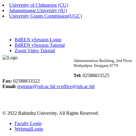
University of Chittagong (CU)
Published: 03:46pm, 19th May, 2026
Jahangirnagar University (JU)
University Grants Commission(UGC)
নিয়োগ পরীক্ষা স্থগিত বিজ্ঞপ্তি
Published: 03:45pm, 17th May, 2026
BdREN vSession Login
অফিস বিজ্ঞপ্তি (ছাত্রী হল)
BdREN vSession Tutorial
Zoom Video Tutorial
Published: 02:58pm, 14th May, 2026
Rabindra University
Administration Building, 2nd Floor
Shahjadpur, Sirajganj 6770
ভর্তি বিজ্ঞপ্তি (সংগীত বিভাগ)
Bangladesh
Tel:
02588833525
Published: 02:15pm, 7th May, 2026
Fax:
02588833522
Email:
registrar@rub.ac.bd
vcoffice@rub.ac.bd
ভর্তি বিজ্ঞপ্তি সমাজবিজ্ঞান বিভাগ ( ৩য় বর্ষ ১ম সেমি.)
Published: 02:13pm, 7th May, 2026
© 2022 Rabindra University. All Rights Reserved.
ম্যানেজমেন্ট বিভাগ ভর্তি বিজ্ঞপ্তি (২০২৩-২৪ শিক্ষাবর্ষ)
Faculty Login
Published: 02:11pm, 7th May, 2026
WebmailLogin