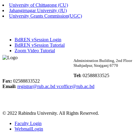
University of Chittagong (CU)
Published: 02:13pm, 7th May, 2026
Jahangirnagar University (JU)
University Grants Commission(UGC)
ম্যানেজমেন্ট বিভাগ ভর্তি বিজ্ঞপ্তি (২০২৩-২৪ শিক্ষাবর্ষ)
Published: 02:11pm, 7th May, 2026
BdREN vSession Login
ভর্তি বিজ্ঞপ্তি সমাজবিজ্ঞান বিভাগ (১ম বর্ষ ২য় সেমি.)
BdREN vSession Tutorial
Zoom Video Tutorial
Published: 02:07pm, 7th May, 2026
Rabindra University
Administration Building, 2nd Floor
Shahjadpur, Sirajganj 6770
ফরম পূরণ বিজ্ঞপ্তি, সমাজবিজ্ঞান বিভাগ (শিক্ষাবর্ষ: ২০২৩-২৪)
Bangladesh
Tel:
02588833525
Published: 03:09pm, 30th Apr, 2026
Fax:
02588833522
Email:
registrar@rub.ac.bd
vcoffice@rub.ac.bd
ছাত্রী হল (অস্থায়ী)-এ সিট বরাদ্দ সংক্রান্ত অফিস বিজ্ঞপ্তি
Published: 03:07pm, 30th Apr, 2026
© 2022 Rabindra University. All Rights Reserved.
ভর্তি বিজ্ঞপ্তি, সমাজবিজ্ঞান বিভাগ (শিক্ষাবর্ষ: 2023-24)
Faculty Login
Published: 03:05pm, 30th Apr, 2026
WebmailLogin