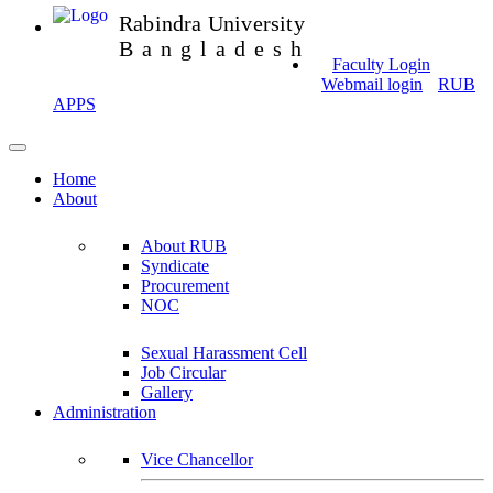
Rabindra University
Bangladesh
Faculty Login
Webmail login
RUB
APPS
Home
About
About RUB
Syndicate
Procurement
NOC
Sexual Harassment Cell
Job Circular
Gallery
Administration
Vice Chancellor