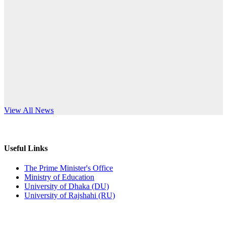
Published: 10:58pm, 19th May, 2026
anniversary
অফিস বিজ্ঞপ্তি (অস্থায়ী ছাত্রী হল)
Read More
Published: 03:48pm, 19th May, 2026
অফিস বিজ্ঞপ্তি ছুটি
Published: 03:46pm, 19th May, 2026
নিয়োগ পরীক্ষা স্থগিত বিজ্ঞপ্তি
s World Teachers’ Day
View All News
Published: 03:45pm, 17th May, 2026
অফিস বিজ্ঞপ্তি (ছাত্রী হল)
Useful Links
Published: 02:58pm, 14th May, 2026
The Prime Minister's Office
Ministry of Education
ভর্তি বিজ্ঞপ্তি (সংগীত বিভাগ)
University of Dhaka (DU)
University of Rajshahi (RU)
Published: 02:15pm, 7th May, 2026
ভর্তি বিজ্ঞপ্তি সমাজবিজ্ঞান বিভাগ ( ৩য় বর্ষ ১ম সেমি.)