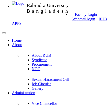
Rabindra University
Bangladesh
Faculty Login
Webmail login
RUB
APPS
Home
About
About RUB
Syndicate
Procurement
NOC
Sexual Harassment Cell
Job Circular
Gallery
Administration
Vice Chancellor