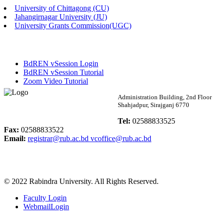
University of Chittagong (CU)
Published: 02:58pm, 14th May, 2026
Jahangirnagar University (JU)
University Grants Commission(UGC)
ভর্তি বিজ্ঞপ্তি (সংগীত বিভাগ)
Published: 02:15pm, 7th May, 2026
BdREN vSession Login
ভর্তি বিজ্ঞপ্তি সমাজবিজ্ঞান বিভাগ ( ৩য় বর্ষ ১ম সেমি.)
BdREN vSession Tutorial
Zoom Video Tutorial
Published: 02:13pm, 7th May, 2026
Rabindra University
Administration Building, 2nd Floor
Shahjadpur, Sirajganj 6770
ম্যানেজমেন্ট বিভাগ ভর্তি বিজ্ঞপ্তি (২০২৩-২৪ শিক্ষাবর্ষ)
Bangladesh
Tel:
02588833525
Published: 02:11pm, 7th May, 2026
Fax:
02588833522
Email:
registrar@rub.ac.bd
vcoffice@rub.ac.bd
ভর্তি বিজ্ঞপ্তি সমাজবিজ্ঞান বিভাগ (১ম বর্ষ ২য় সেমি.)
Published: 02:07pm, 7th May, 2026
© 2022 Rabindra University. All Rights Reserved.
ফরম পূরণ বিজ্ঞপ্তি, সমাজবিজ্ঞান বিভাগ (শিক্ষাবর্ষ: ২০২৩-২৪)
Faculty Login
Published: 03:09pm, 30th Apr, 2026
WebmailLogin