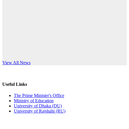
Published: 12:24pm, 8th Jun, 2026
anniversary
দরপত্র বিজ্ঞপ্তি (ছাত্রী হলের বৈদ্যুতিক সরঞ্জামাদি)
Read More
Published: 04:24pm, 21st May, 2026
প্রচারিত অসত্য ও বিভ্রান্তিকার সংবাদের প্রতিবাদ
Published: 10:58pm, 19th May, 2026
অফিস বিজ্ঞপ্তি (অস্থায়ী ছাত্রী হল)
s World Teachers’ Day
View All News
Published: 03:48pm, 19th May, 2026
অফিস বিজ্ঞপ্তি ছুটি
Useful Links
Published: 03:46pm, 19th May, 2026
The Prime Minister's Office
Ministry of Education
নিয়োগ পরীক্ষা স্থগিত বিজ্ঞপ্তি
University of Dhaka (DU)
University of Rajshahi (RU)
Published: 03:45pm, 17th May, 2026
অফিস বিজ্ঞপ্তি (ছাত্রী হল)