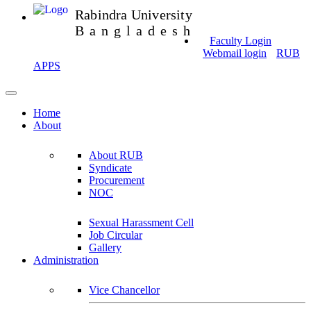
Rabindra University
Bangladesh
Faculty Login
Webmail login
RUB
APPS
Home
About
About RUB
Syndicate
Procurement
NOC
Sexual Harassment Cell
Job Circular
Gallery
Administration
Vice Chancellor