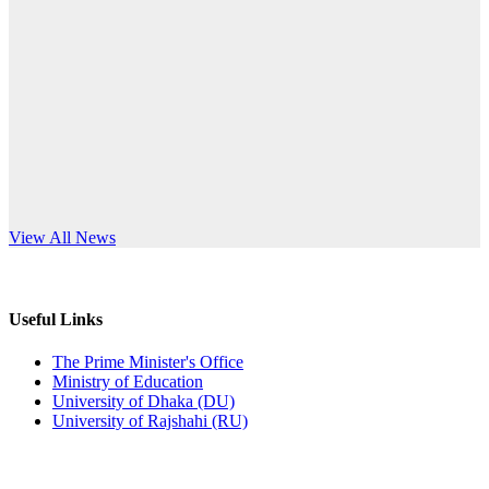
Published: 03:44pm, 5th Jul, 2026
anniversary
নিয়োগ পরীক্ষা স্থগিত (বাবুর্চি)
Read More
Published: 07:04pm, 8th Jun, 2026
নিয়োগ পরীক্ষা স্থগিত বিজ্ঞপ্তি
Published: 12:24pm, 8th Jun, 2026
দরপত্র বিজ্ঞপ্তি (ছাত্রী হলের বৈদ্যুতিক সরঞ্জামাদি)
s World Teachers’ Day
View All News
Published: 04:24pm, 21st May, 2026
প্রচারিত অসত্য ও বিভ্রান্তিকার সংবাদের প্রতিবাদ
Useful Links
Published: 10:58pm, 19th May, 2026
The Prime Minister's Office
Ministry of Education
অফিস বিজ্ঞপ্তি (অস্থায়ী ছাত্রী হল)
University of Dhaka (DU)
University of Rajshahi (RU)
Published: 03:48pm, 19th May, 2026
অফিস বিজ্ঞপ্তি ছুটি