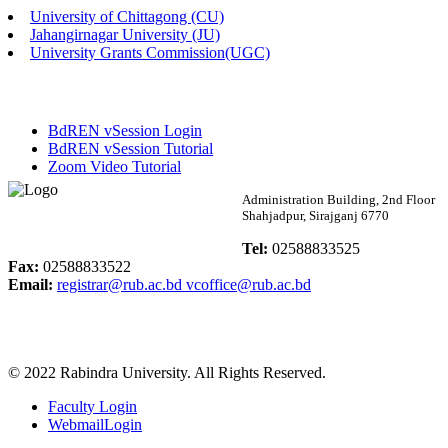
University of Chittagong (CU)
Published: 03:46pm, 19th May, 2026
Jahangirnagar University (JU)
University Grants Commission(UGC)
নিয়োগ পরীক্ষা স্থগিত বিজ্ঞপ্তি
Published: 03:45pm, 17th May, 2026
BdREN vSession Login
অফিস বিজ্ঞপ্তি (ছাত্রী হল)
BdREN vSession Tutorial
Zoom Video Tutorial
Published: 02:58pm, 14th May, 2026
Rabindra University
Administration Building, 2nd Floor
Shahjadpur, Sirajganj 6770
ভর্তি বিজ্ঞপ্তি (সংগীত বিভাগ)
Bangladesh
Tel:
02588833525
Published: 02:15pm, 7th May, 2026
Fax:
02588833522
Email:
registrar@rub.ac.bd
vcoffice@rub.ac.bd
ভর্তি বিজ্ঞপ্তি সমাজবিজ্ঞান বিভাগ ( ৩য় বর্ষ ১ম সেমি.)
Published: 02:13pm, 7th May, 2026
© 2022 Rabindra University. All Rights Reserved.
ম্যানেজমেন্ট বিভাগ ভর্তি বিজ্ঞপ্তি (২০২৩-২৪ শিক্ষাবর্ষ)
Faculty Login
Published: 02:11pm, 7th May, 2026
WebmailLogin