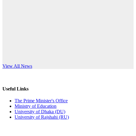
Published: 12:24pm, 8th Jun, 2026
anniversary
দরপত্র বিজ্ঞপ্তি (ছাত্রী হলের বৈদ্যুতিক সরঞ্জামাদি)
Read More
Published: 04:24pm, 21st May, 2026
প্রচারিত অসত্য ও বিভ্রান্তিকার সংবাদের প্রতিবাদ
Published: 10:58pm, 19th May, 2026
অফিস বিজ্ঞপ্তি (অস্থায়ী ছাত্রী হল)
s World Teachers’ Day
View All News
Published: 03:48pm, 19th May, 2026
অফিস বিজ্ঞপ্তি ছুটি
Useful Links
Published: 03:46pm, 19th May, 2026
The Prime Minister's Office
Ministry of Education
নিয়োগ পরীক্ষা স্থগিত বিজ্ঞপ্তি
University of Dhaka (DU)
University of Rajshahi (RU)
Published: 03:45pm, 17th May, 2026
অফিস বিজ্ঞপ্তি (ছাত্রী হল)