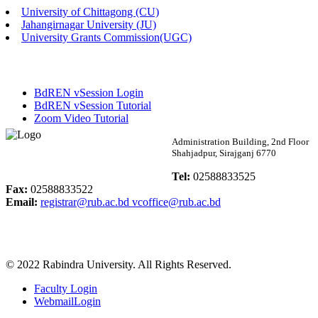
University of Chittagong (CU)
Published: 02:58pm, 14th May, 2026
Jahangirnagar University (JU)
University Grants Commission(UGC)
ভর্তি বিজ্ঞপ্তি (সংগীত বিভাগ)
Published: 02:15pm, 7th May, 2026
BdREN vSession Login
ভর্তি বিজ্ঞপ্তি সমাজবিজ্ঞান বিভাগ ( ৩য় বর্ষ ১ম সেমি.)
BdREN vSession Tutorial
Zoom Video Tutorial
Published: 02:13pm, 7th May, 2026
Rabindra University
Administration Building, 2nd Floor
Shahjadpur, Sirajganj 6770
ম্যানেজমেন্ট বিভাগ ভর্তি বিজ্ঞপ্তি (২০২৩-২৪ শিক্ষাবর্ষ)
Bangladesh
Tel:
02588833525
Published: 02:11pm, 7th May, 2026
Fax:
02588833522
Email:
registrar@rub.ac.bd
vcoffice@rub.ac.bd
ভর্তি বিজ্ঞপ্তি সমাজবিজ্ঞান বিভাগ (১ম বর্ষ ২য় সেমি.)
Published: 02:07pm, 7th May, 2026
© 2022 Rabindra University. All Rights Reserved.
ফরম পূরণ বিজ্ঞপ্তি, সমাজবিজ্ঞান বিভাগ (শিক্ষাবর্ষ: ২০২৩-২৪)
Faculty Login
Published: 03:09pm, 30th Apr, 2026
WebmailLogin