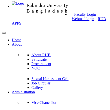
Rabindra University
Bangladesh
Faculty Login
Webmail login
RUB
APPS
Home
About
About RUB
Syndicate
Procurement
NOC
Sexual Harassment Cell
Job Circular
Gallery
Administration
Vice Chancellor