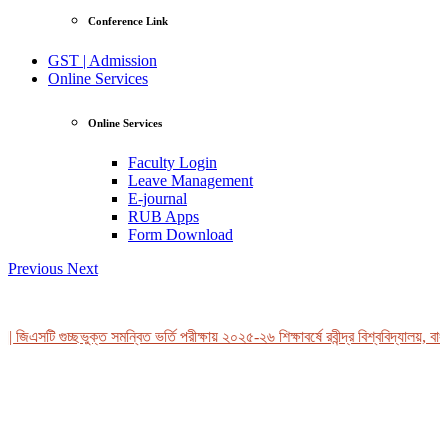
Conference Link
GST | Admission
Online Services
Online Services
Faculty Login
Leave Management
E-journal
RUB Apps
Form Download
Previous
Next
 জিএসটি গুচ্ছভুক্ত সমন্বিত ভর্তি পরীক্ষায় ২০২৫-২৬ শিক্ষাবর্ষে রবীন্দ্র বিশ্ববিদ্যালয়, বাং
View Profile
Professor Tahmina Akhtar