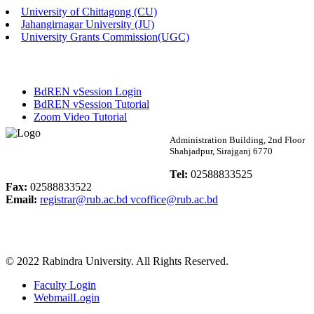
University of Chittagong (CU)
Published: 03:46pm, 19th May, 2026
Jahangirnagar University (JU)
University Grants Commission(UGC)
নিয়োগ পরীক্ষা স্থগিত বিজ্ঞপ্তি
Published: 03:45pm, 17th May, 2026
BdREN vSession Login
অফিস বিজ্ঞপ্তি (ছাত্রী হল)
BdREN vSession Tutorial
Zoom Video Tutorial
Published: 02:58pm, 14th May, 2026
Rabindra University
Administration Building, 2nd Floor
Shahjadpur, Sirajganj 6770
ভর্তি বিজ্ঞপ্তি (সংগীত বিভাগ)
Bangladesh
Tel:
02588833525
Published: 02:15pm, 7th May, 2026
Fax:
02588833522
Email:
registrar@rub.ac.bd
vcoffice@rub.ac.bd
ভর্তি বিজ্ঞপ্তি সমাজবিজ্ঞান বিভাগ ( ৩য় বর্ষ ১ম সেমি.)
Published: 02:13pm, 7th May, 2026
© 2022 Rabindra University. All Rights Reserved.
ম্যানেজমেন্ট বিভাগ ভর্তি বিজ্ঞপ্তি (২০২৩-২৪ শিক্ষাবর্ষ)
Faculty Login
Published: 02:11pm, 7th May, 2026
WebmailLogin