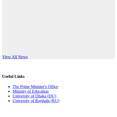
Published: 03:44pm, 5th Jul, 2026
anniversary
নিয়োগ পরীক্ষা স্থগিত (বাবুর্চি)
Read More
Published: 07:04pm, 8th Jun, 2026
নিয়োগ পরীক্ষা স্থগিত বিজ্ঞপ্তি
Published: 12:24pm, 8th Jun, 2026
দরপত্র বিজ্ঞপ্তি (ছাত্রী হলের বৈদ্যুতিক সরঞ্জামাদি)
s World Teachers’ Day
View All News
Published: 04:24pm, 21st May, 2026
প্রচারিত অসত্য ও বিভ্রান্তিকার সংবাদের প্রতিবাদ
Useful Links
Published: 10:58pm, 19th May, 2026
The Prime Minister's Office
Ministry of Education
অফিস বিজ্ঞপ্তি (অস্থায়ী ছাত্রী হল)
University of Dhaka (DU)
University of Rajshahi (RU)
Published: 03:48pm, 19th May, 2026
অফিস বিজ্ঞপ্তি ছুটি