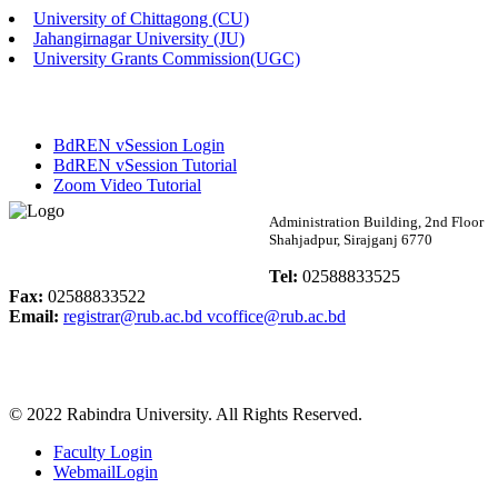
University of Chittagong (CU)
Published: 03:46pm, 19th May, 2026
Jahangirnagar University (JU)
University Grants Commission(UGC)
নিয়োগ পরীক্ষা স্থগিত বিজ্ঞপ্তি
Published: 03:45pm, 17th May, 2026
BdREN vSession Login
অফিস বিজ্ঞপ্তি (ছাত্রী হল)
BdREN vSession Tutorial
Zoom Video Tutorial
Published: 02:58pm, 14th May, 2026
Rabindra University
Administration Building, 2nd Floor
Shahjadpur, Sirajganj 6770
ভর্তি বিজ্ঞপ্তি (সংগীত বিভাগ)
Bangladesh
Tel:
02588833525
Published: 02:15pm, 7th May, 2026
Fax:
02588833522
Email:
registrar@rub.ac.bd
vcoffice@rub.ac.bd
ভর্তি বিজ্ঞপ্তি সমাজবিজ্ঞান বিভাগ ( ৩য় বর্ষ ১ম সেমি.)
Published: 02:13pm, 7th May, 2026
© 2022 Rabindra University. All Rights Reserved.
ম্যানেজমেন্ট বিভাগ ভর্তি বিজ্ঞপ্তি (২০২৩-২৪ শিক্ষাবর্ষ)
Faculty Login
Published: 02:11pm, 7th May, 2026
WebmailLogin