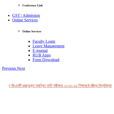
Conference Link
GST | Admission
Online Services
Online Services
Faculty Login
Leave Management
E-journal
RUB Apps
Form Download
Previous
Next
|| জিএসটি গুচ্ছভুক্ত সমন্বিত ভর্তি পরীক্ষায় ২০২৫-২৬ শিক্ষাবর্ষে রবীন্দ্র বিশ্ববিদ্যাল
View Profile
Professor Tahmina Akhtar