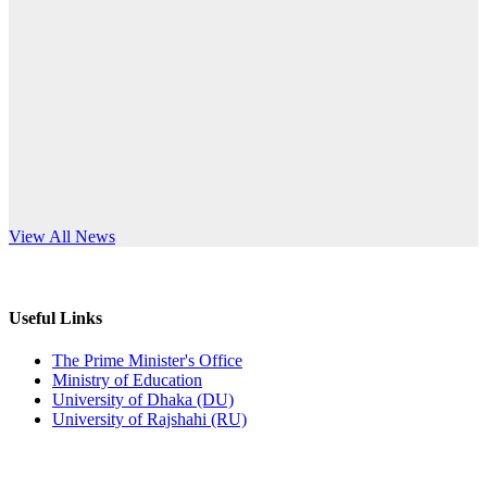
Published: 03:44pm, 5th Jul, 2026
anniversary
নিয়োগ পরীক্ষা স্থগিত (বাবুর্চি)
Read More
Published: 07:04pm, 8th Jun, 2026
নিয়োগ পরীক্ষা স্থগিত বিজ্ঞপ্তি
Published: 12:24pm, 8th Jun, 2026
দরপত্র বিজ্ঞপ্তি (ছাত্রী হলের বৈদ্যুতিক সরঞ্জামাদি)
s World Teachers’ Day
View All News
Published: 04:24pm, 21st May, 2026
প্রচারিত অসত্য ও বিভ্রান্তিকার সংবাদের প্রতিবাদ
Useful Links
Published: 10:58pm, 19th May, 2026
The Prime Minister's Office
Ministry of Education
অফিস বিজ্ঞপ্তি (অস্থায়ী ছাত্রী হল)
University of Dhaka (DU)
University of Rajshahi (RU)
Published: 03:48pm, 19th May, 2026
অফিস বিজ্ঞপ্তি ছুটি