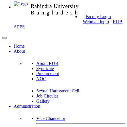
Rabindra University
Bangladesh
Faculty Login
Webmail login
RUB
APPS
Home
About
About RUB
Syndicate
Procurement
NOC
Sexual Harassment Cell
Job Circular
Gallery
Administration
Vice Chancellor