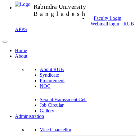
Rabindra University
Bangladesh
Faculty Login
Webmail login
RUB
APPS
Home
About
About RUB
Syndicate
Procurement
NOC
Sexual Harassment Cell
Job Circular
Gallery
Administration
Vice Chancellor