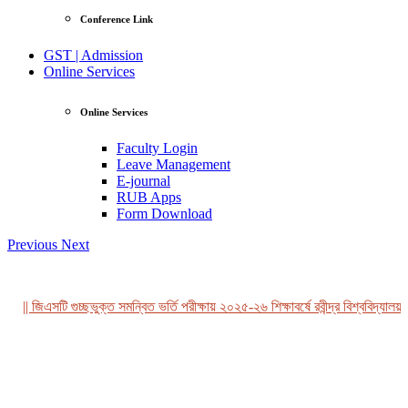
Conference Link
GST | Admission
Online Services
Online Services
Faculty Login
Leave Management
E-journal
RUB Apps
Form Download
Previous
Next
|| জিএসটি গুচ্ছভুক্ত সমন্বিত ভর্তি পরীক্ষায় ২০২৫-২৬ শিক্ষাবর্ষে রবীন্দ্র বিশ্ববিদ্যালয়,
View Profile
Professor Tahmina Akhtar