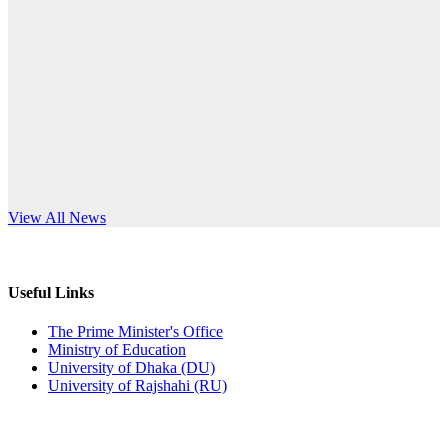
Published: 12:24pm, 8th Jun, 2026
anniversary
দরপত্র বিজ্ঞপ্তি (ছাত্রী হলের বৈদ্যুতিক সরঞ্জামাদি)
Read More
Published: 04:24pm, 21st May, 2026
প্রচারিত অসত্য ও বিভ্রান্তিকার সংবাদের প্রতিবাদ
Published: 10:58pm, 19th May, 2026
অফিস বিজ্ঞপ্তি (অস্থায়ী ছাত্রী হল)
s World Teachers’ Day
View All News
Published: 03:48pm, 19th May, 2026
অফিস বিজ্ঞপ্তি ছুটি
Useful Links
Published: 03:46pm, 19th May, 2026
The Prime Minister's Office
Ministry of Education
নিয়োগ পরীক্ষা স্থগিত বিজ্ঞপ্তি
University of Dhaka (DU)
University of Rajshahi (RU)
Published: 03:45pm, 17th May, 2026
অফিস বিজ্ঞপ্তি (ছাত্রী হল)