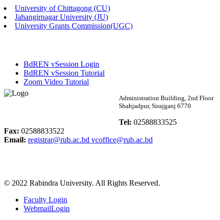
University of Chittagong (CU)
Published: 02:58pm, 14th May, 2026
Jahangirnagar University (JU)
University Grants Commission(UGC)
ভর্তি বিজ্ঞপ্তি (সংগীত বিভাগ)
Published: 02:15pm, 7th May, 2026
BdREN vSession Login
ভর্তি বিজ্ঞপ্তি সমাজবিজ্ঞান বিভাগ ( ৩য় বর্ষ ১ম সেমি.)
BdREN vSession Tutorial
Zoom Video Tutorial
Published: 02:13pm, 7th May, 2026
Rabindra University
Administration Building, 2nd Floor
Shahjadpur, Sirajganj 6770
ম্যানেজমেন্ট বিভাগ ভর্তি বিজ্ঞপ্তি (২০২৩-২৪ শিক্ষাবর্ষ)
Bangladesh
Tel:
02588833525
Published: 02:11pm, 7th May, 2026
Fax:
02588833522
Email:
registrar@rub.ac.bd
vcoffice@rub.ac.bd
ভর্তি বিজ্ঞপ্তি সমাজবিজ্ঞান বিভাগ (১ম বর্ষ ২য় সেমি.)
Published: 02:07pm, 7th May, 2026
© 2022 Rabindra University. All Rights Reserved.
ফরম পূরণ বিজ্ঞপ্তি, সমাজবিজ্ঞান বিভাগ (শিক্ষাবর্ষ: ২০২৩-২৪)
Faculty Login
Published: 03:09pm, 30th Apr, 2026
WebmailLogin