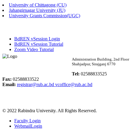
University of Chittagong (CU)
Published: 02:58pm, 14th May, 2026
Jahangirnagar University (JU)
University Grants Commission(UGC)
ভর্তি বিজ্ঞপ্তি (সংগীত বিভাগ)
Published: 02:15pm, 7th May, 2026
BdREN vSession Login
ভর্তি বিজ্ঞপ্তি সমাজবিজ্ঞান বিভাগ ( ৩য় বর্ষ ১ম সেমি.)
BdREN vSession Tutorial
Zoom Video Tutorial
Published: 02:13pm, 7th May, 2026
Rabindra University
Administration Building, 2nd Floor
Shahjadpur, Sirajganj 6770
ম্যানেজমেন্ট বিভাগ ভর্তি বিজ্ঞপ্তি (২০২৩-২৪ শিক্ষাবর্ষ)
Bangladesh
Tel:
02588833525
Published: 02:11pm, 7th May, 2026
Fax:
02588833522
Email:
registrar@rub.ac.bd
vcoffice@rub.ac.bd
ভর্তি বিজ্ঞপ্তি সমাজবিজ্ঞান বিভাগ (১ম বর্ষ ২য় সেমি.)
Published: 02:07pm, 7th May, 2026
© 2022 Rabindra University. All Rights Reserved.
ফরম পূরণ বিজ্ঞপ্তি, সমাজবিজ্ঞান বিভাগ (শিক্ষাবর্ষ: ২০২৩-২৪)
Faculty Login
Published: 03:09pm, 30th Apr, 2026
WebmailLogin