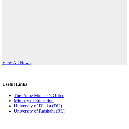
Published: 12:24pm, 8th Jun, 2026
anniversary
দরপত্র বিজ্ঞপ্তি (ছাত্রী হলের বৈদ্যুতিক সরঞ্জামাদি)
Read More
Published: 04:24pm, 21st May, 2026
প্রচারিত অসত্য ও বিভ্রান্তিকার সংবাদের প্রতিবাদ
Published: 10:58pm, 19th May, 2026
অফিস বিজ্ঞপ্তি (অস্থায়ী ছাত্রী হল)
s World Teachers’ Day
View All News
Published: 03:48pm, 19th May, 2026
অফিস বিজ্ঞপ্তি ছুটি
Useful Links
Published: 03:46pm, 19th May, 2026
The Prime Minister's Office
Ministry of Education
নিয়োগ পরীক্ষা স্থগিত বিজ্ঞপ্তি
University of Dhaka (DU)
University of Rajshahi (RU)
Published: 03:45pm, 17th May, 2026
অফিস বিজ্ঞপ্তি (ছাত্রী হল)