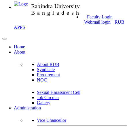
Rabindra University
Bangladesh
Faculty Login
Webmail login
RUB
APPS
Home
About
About RUB
Syndicate
Procurement
NOC
Sexual Harassment Cell
Job Circular
Gallery
Administration
Vice Chancellor