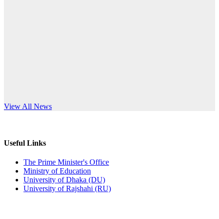
Published: 10:58pm, 19th May, 2026
anniversary
অফিস বিজ্ঞপ্তি (অস্থায়ী ছাত্রী হল)
Read More
Published: 03:48pm, 19th May, 2026
অফিস বিজ্ঞপ্তি ছুটি
Published: 03:46pm, 19th May, 2026
নিয়োগ পরীক্ষা স্থগিত বিজ্ঞপ্তি
s World Teachers’ Day
View All News
Published: 03:45pm, 17th May, 2026
অফিস বিজ্ঞপ্তি (ছাত্রী হল)
Useful Links
Published: 02:58pm, 14th May, 2026
The Prime Minister's Office
Ministry of Education
ভর্তি বিজ্ঞপ্তি (সংগীত বিভাগ)
University of Dhaka (DU)
University of Rajshahi (RU)
Published: 02:15pm, 7th May, 2026
ভর্তি বিজ্ঞপ্তি সমাজবিজ্ঞান বিভাগ ( ৩য় বর্ষ ১ম সেমি.)