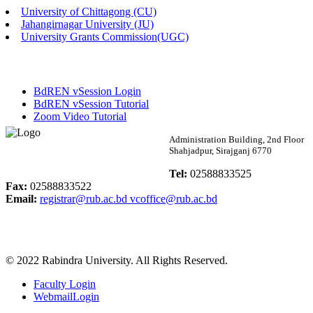
University of Chittagong (CU)
Published: 02:13pm, 7th May, 2026
Jahangirnagar University (JU)
University Grants Commission(UGC)
ম্যানেজমেন্ট বিভাগ ভর্তি বিজ্ঞপ্তি (২০২৩-২৪ শিক্ষাবর্ষ)
Published: 02:11pm, 7th May, 2026
BdREN vSession Login
ভর্তি বিজ্ঞপ্তি সমাজবিজ্ঞান বিভাগ (১ম বর্ষ ২য় সেমি.)
BdREN vSession Tutorial
Zoom Video Tutorial
Published: 02:07pm, 7th May, 2026
Rabindra University
Administration Building, 2nd Floor
Shahjadpur, Sirajganj 6770
ফরম পূরণ বিজ্ঞপ্তি, সমাজবিজ্ঞান বিভাগ (শিক্ষাবর্ষ: ২০২৩-২৪)
Bangladesh
Tel:
02588833525
Published: 03:09pm, 30th Apr, 2026
Fax:
02588833522
Email:
registrar@rub.ac.bd
vcoffice@rub.ac.bd
ছাত্রী হল (অস্থায়ী)-এ সিট বরাদ্দ সংক্রান্ত অফিস বিজ্ঞপ্তি
Published: 03:07pm, 30th Apr, 2026
© 2022 Rabindra University. All Rights Reserved.
ভর্তি বিজ্ঞপ্তি, সমাজবিজ্ঞান বিভাগ (শিক্ষাবর্ষ: 2023-24)
Faculty Login
Published: 03:05pm, 30th Apr, 2026
WebmailLogin