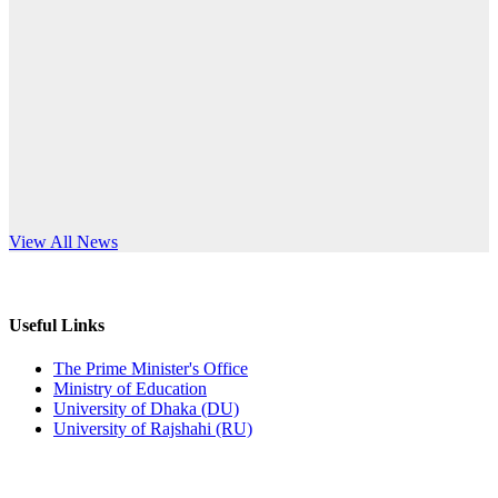
Published: 10:58pm, 19th May, 2026
anniversary
অফিস বিজ্ঞপ্তি (অস্থায়ী ছাত্রী হল)
Read More
Published: 03:48pm, 19th May, 2026
অফিস বিজ্ঞপ্তি ছুটি
Published: 03:46pm, 19th May, 2026
নিয়োগ পরীক্ষা স্থগিত বিজ্ঞপ্তি
s World Teachers’ Day
View All News
Published: 03:45pm, 17th May, 2026
অফিস বিজ্ঞপ্তি (ছাত্রী হল)
Useful Links
Published: 02:58pm, 14th May, 2026
The Prime Minister's Office
Ministry of Education
ভর্তি বিজ্ঞপ্তি (সংগীত বিভাগ)
University of Dhaka (DU)
University of Rajshahi (RU)
Published: 02:15pm, 7th May, 2026
ভর্তি বিজ্ঞপ্তি সমাজবিজ্ঞান বিভাগ ( ৩য় বর্ষ ১ম সেমি.)