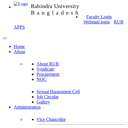
Rabindra University
Bangladesh
Faculty Login
Webmail login
RUB
APPS
Home
About
About RUB
Syndicate
Procurement
NOC
Sexual Harassment Cell
Job Circular
Gallery
Administration
Vice Chancellor