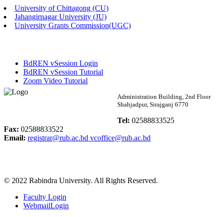
University of Chittagong (CU)
Published: 02:13pm, 7th May, 2026
Jahangirnagar University (JU)
University Grants Commission(UGC)
ম্যানেজমেন্ট বিভাগ ভর্তি বিজ্ঞপ্তি (২০২৩-২৪ শিক্ষাবর্ষ)
Published: 02:11pm, 7th May, 2026
BdREN vSession Login
ভর্তি বিজ্ঞপ্তি সমাজবিজ্ঞান বিভাগ (১ম বর্ষ ২য় সেমি.)
BdREN vSession Tutorial
Zoom Video Tutorial
Published: 02:07pm, 7th May, 2026
Rabindra University
Administration Building, 2nd Floor
Shahjadpur, Sirajganj 6770
ফরম পূরণ বিজ্ঞপ্তি, সমাজবিজ্ঞান বিভাগ (শিক্ষাবর্ষ: ২০২৩-২৪)
Bangladesh
Tel:
02588833525
Published: 03:09pm, 30th Apr, 2026
Fax:
02588833522
Email:
registrar@rub.ac.bd
vcoffice@rub.ac.bd
ছাত্রী হল (অস্থায়ী)-এ সিট বরাদ্দ সংক্রান্ত অফিস বিজ্ঞপ্তি
Published: 03:07pm, 30th Apr, 2026
© 2022 Rabindra University. All Rights Reserved.
ভর্তি বিজ্ঞপ্তি, সমাজবিজ্ঞান বিভাগ (শিক্ষাবর্ষ: 2023-24)
Faculty Login
Published: 03:05pm, 30th Apr, 2026
WebmailLogin