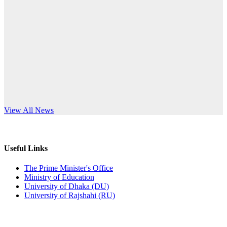
Published: 12:24pm, 8th Jun, 2026
anniversary
দরপত্র বিজ্ঞপ্তি (ছাত্রী হলের বৈদ্যুতিক সরঞ্জামাদি)
Read More
Published: 04:24pm, 21st May, 2026
প্রচারিত অসত্য ও বিভ্রান্তিকার সংবাদের প্রতিবাদ
Published: 10:58pm, 19th May, 2026
অফিস বিজ্ঞপ্তি (অস্থায়ী ছাত্রী হল)
s World Teachers’ Day
View All News
Published: 03:48pm, 19th May, 2026
অফিস বিজ্ঞপ্তি ছুটি
Useful Links
Published: 03:46pm, 19th May, 2026
The Prime Minister's Office
Ministry of Education
নিয়োগ পরীক্ষা স্থগিত বিজ্ঞপ্তি
University of Dhaka (DU)
University of Rajshahi (RU)
Published: 03:45pm, 17th May, 2026
অফিস বিজ্ঞপ্তি (ছাত্রী হল)