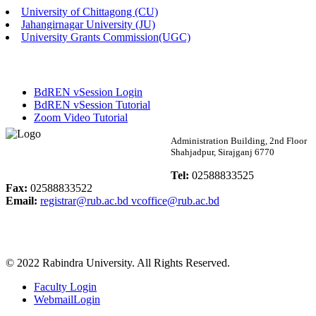
University of Chittagong (CU)
Published: 02:58pm, 14th May, 2026
Jahangirnagar University (JU)
University Grants Commission(UGC)
ভর্তি বিজ্ঞপ্তি (সংগীত বিভাগ)
Published: 02:15pm, 7th May, 2026
BdREN vSession Login
ভর্তি বিজ্ঞপ্তি সমাজবিজ্ঞান বিভাগ ( ৩য় বর্ষ ১ম সেমি.)
BdREN vSession Tutorial
Zoom Video Tutorial
Published: 02:13pm, 7th May, 2026
Rabindra University
Administration Building, 2nd Floor
Shahjadpur, Sirajganj 6770
ম্যানেজমেন্ট বিভাগ ভর্তি বিজ্ঞপ্তি (২০২৩-২৪ শিক্ষাবর্ষ)
Bangladesh
Tel:
02588833525
Published: 02:11pm, 7th May, 2026
Fax:
02588833522
Email:
registrar@rub.ac.bd
vcoffice@rub.ac.bd
ভর্তি বিজ্ঞপ্তি সমাজবিজ্ঞান বিভাগ (১ম বর্ষ ২য় সেমি.)
Published: 02:07pm, 7th May, 2026
© 2022 Rabindra University. All Rights Reserved.
ফরম পূরণ বিজ্ঞপ্তি, সমাজবিজ্ঞান বিভাগ (শিক্ষাবর্ষ: ২০২৩-২৪)
Faculty Login
Published: 03:09pm, 30th Apr, 2026
WebmailLogin