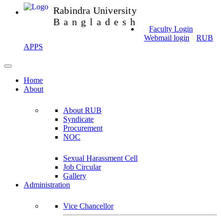
Rabindra University
Bangladesh
Faculty Login
Webmail login
RUB
APPS
Home
About
About RUB
Syndicate
Procurement
NOC
Sexual Harassment Cell
Job Circular
Gallery
Administration
Vice Chancellor