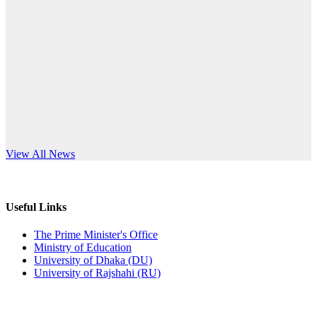
Published: 03:44pm, 5th Jul, 2026
anniversary
নিয়োগ পরীক্ষা স্থগিত (বাবুর্চি)
Read More
Published: 07:04pm, 8th Jun, 2026
নিয়োগ পরীক্ষা স্থগিত বিজ্ঞপ্তি
Published: 12:24pm, 8th Jun, 2026
দরপত্র বিজ্ঞপ্তি (ছাত্রী হলের বৈদ্যুতিক সরঞ্জামাদি)
s World Teachers’ Day
View All News
Published: 04:24pm, 21st May, 2026
প্রচারিত অসত্য ও বিভ্রান্তিকার সংবাদের প্রতিবাদ
Useful Links
Published: 10:58pm, 19th May, 2026
The Prime Minister's Office
Ministry of Education
অফিস বিজ্ঞপ্তি (অস্থায়ী ছাত্রী হল)
University of Dhaka (DU)
University of Rajshahi (RU)
Published: 03:48pm, 19th May, 2026
অফিস বিজ্ঞপ্তি ছুটি