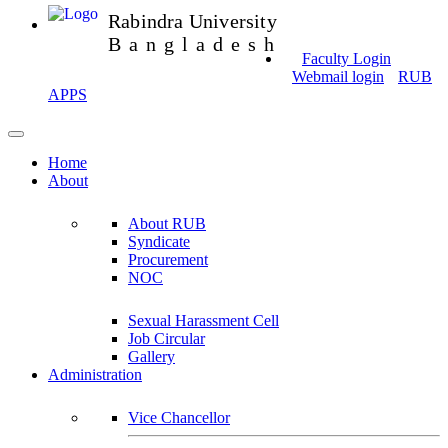
Rabindra University
Bangladesh
Faculty Login
Webmail login
RUB
APPS
Home
About
About RUB
Syndicate
Procurement
NOC
Sexual Harassment Cell
Job Circular
Gallery
Administration
Vice Chancellor