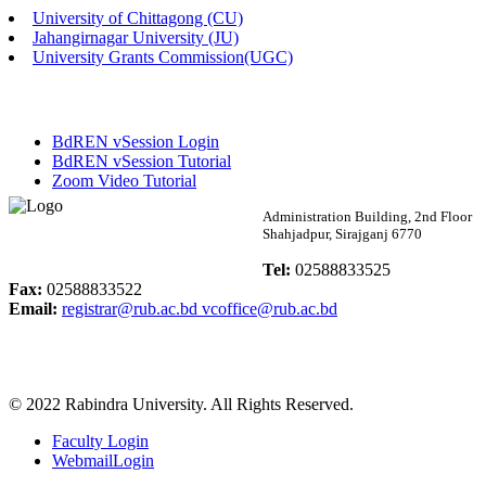
University of Chittagong (CU)
Published: 03:46pm, 19th May, 2026
Jahangirnagar University (JU)
University Grants Commission(UGC)
নিয়োগ পরীক্ষা স্থগিত বিজ্ঞপ্তি
Published: 03:45pm, 17th May, 2026
BdREN vSession Login
অফিস বিজ্ঞপ্তি (ছাত্রী হল)
BdREN vSession Tutorial
Zoom Video Tutorial
Published: 02:58pm, 14th May, 2026
Rabindra University
Administration Building, 2nd Floor
Shahjadpur, Sirajganj 6770
ভর্তি বিজ্ঞপ্তি (সংগীত বিভাগ)
Bangladesh
Tel:
02588833525
Published: 02:15pm, 7th May, 2026
Fax:
02588833522
Email:
registrar@rub.ac.bd
vcoffice@rub.ac.bd
ভর্তি বিজ্ঞপ্তি সমাজবিজ্ঞান বিভাগ ( ৩য় বর্ষ ১ম সেমি.)
Published: 02:13pm, 7th May, 2026
© 2022 Rabindra University. All Rights Reserved.
ম্যানেজমেন্ট বিভাগ ভর্তি বিজ্ঞপ্তি (২০২৩-২৪ শিক্ষাবর্ষ)
Faculty Login
Published: 02:11pm, 7th May, 2026
WebmailLogin