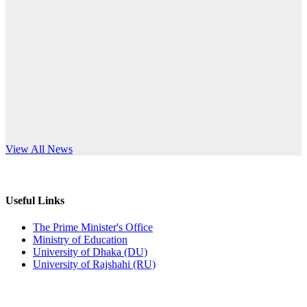
Published: 12:24pm, 8th Jun, 2026
anniversary
দরপত্র বিজ্ঞপ্তি (ছাত্রী হলের বৈদ্যুতিক সরঞ্জামাদি)
Read More
Published: 04:24pm, 21st May, 2026
প্রচারিত অসত্য ও বিভ্রান্তিকার সংবাদের প্রতিবাদ
Published: 10:58pm, 19th May, 2026
অফিস বিজ্ঞপ্তি (অস্থায়ী ছাত্রী হল)
s World Teachers’ Day
View All News
Published: 03:48pm, 19th May, 2026
অফিস বিজ্ঞপ্তি ছুটি
Useful Links
Published: 03:46pm, 19th May, 2026
The Prime Minister's Office
Ministry of Education
নিয়োগ পরীক্ষা স্থগিত বিজ্ঞপ্তি
University of Dhaka (DU)
University of Rajshahi (RU)
Published: 03:45pm, 17th May, 2026
অফিস বিজ্ঞপ্তি (ছাত্রী হল)