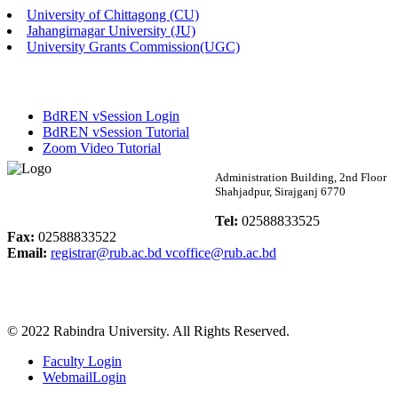
University of Chittagong (CU)
Published: 02:58pm, 14th May, 2026
Jahangirnagar University (JU)
University Grants Commission(UGC)
ভর্তি বিজ্ঞপ্তি (সংগীত বিভাগ)
Published: 02:15pm, 7th May, 2026
BdREN vSession Login
ভর্তি বিজ্ঞপ্তি সমাজবিজ্ঞান বিভাগ ( ৩য় বর্ষ ১ম সেমি.)
BdREN vSession Tutorial
Zoom Video Tutorial
Published: 02:13pm, 7th May, 2026
Rabindra University
Administration Building, 2nd Floor
Shahjadpur, Sirajganj 6770
ম্যানেজমেন্ট বিভাগ ভর্তি বিজ্ঞপ্তি (২০২৩-২৪ শিক্ষাবর্ষ)
Bangladesh
Tel:
02588833525
Published: 02:11pm, 7th May, 2026
Fax:
02588833522
Email:
registrar@rub.ac.bd
vcoffice@rub.ac.bd
ভর্তি বিজ্ঞপ্তি সমাজবিজ্ঞান বিভাগ (১ম বর্ষ ২য় সেমি.)
Published: 02:07pm, 7th May, 2026
© 2022 Rabindra University. All Rights Reserved.
ফরম পূরণ বিজ্ঞপ্তি, সমাজবিজ্ঞান বিভাগ (শিক্ষাবর্ষ: ২০২৩-২৪)
Faculty Login
Published: 03:09pm, 30th Apr, 2026
WebmailLogin