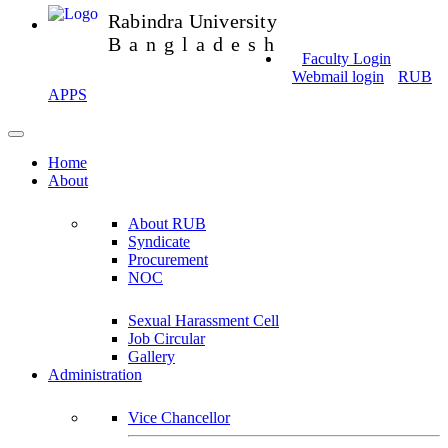
Rabindra University
Bangladesh
Faculty Login
Webmail login
RUB
APPS
Home
About
About RUB
Syndicate
Procurement
NOC
Sexual Harassment Cell
Job Circular
Gallery
Administration
Vice Chancellor