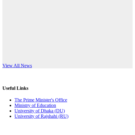
Published: 10:58pm, 19th May, 2026
anniversary
অফিস বিজ্ঞপ্তি (অস্থায়ী ছাত্রী হল)
Read More
Published: 03:48pm, 19th May, 2026
অফিস বিজ্ঞপ্তি ছুটি
Published: 03:46pm, 19th May, 2026
নিয়োগ পরীক্ষা স্থগিত বিজ্ঞপ্তি
s World Teachers’ Day
View All News
Published: 03:45pm, 17th May, 2026
অফিস বিজ্ঞপ্তি (ছাত্রী হল)
Useful Links
Published: 02:58pm, 14th May, 2026
The Prime Minister's Office
Ministry of Education
ভর্তি বিজ্ঞপ্তি (সংগীত বিভাগ)
University of Dhaka (DU)
University of Rajshahi (RU)
Published: 02:15pm, 7th May, 2026
ভর্তি বিজ্ঞপ্তি সমাজবিজ্ঞান বিভাগ ( ৩য় বর্ষ ১ম সেমি.)