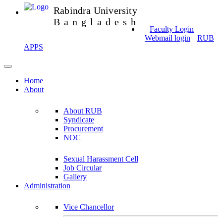
Rabindra University
Bangladesh
Faculty Login
Webmail login
RUB
APPS
Home
About
About RUB
Syndicate
Procurement
NOC
Sexual Harassment Cell
Job Circular
Gallery
Administration
Vice Chancellor