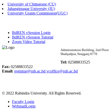
University of Chittagong (CU)
Published: 02:13pm, 7th May, 2026
Jahangirnagar University (JU)
University Grants Commission(UGC)
ম্যানেজমেন্ট বিভাগ ভর্তি বিজ্ঞপ্তি (২০২৩-২৪ শিক্ষাবর্ষ)
Published: 02:11pm, 7th May, 2026
BdREN vSession Login
ভর্তি বিজ্ঞপ্তি সমাজবিজ্ঞান বিভাগ (১ম বর্ষ ২য় সেমি.)
BdREN vSession Tutorial
Zoom Video Tutorial
Published: 02:07pm, 7th May, 2026
Rabindra University
Administration Building, 2nd Floor
Shahjadpur, Sirajganj 6770
ফরম পূরণ বিজ্ঞপ্তি, সমাজবিজ্ঞান বিভাগ (শিক্ষাবর্ষ: ২০২৩-২৪)
Bangladesh
Tel:
02588833525
Published: 03:09pm, 30th Apr, 2026
Fax:
02588833522
Email:
registrar@rub.ac.bd
vcoffice@rub.ac.bd
ছাত্রী হল (অস্থায়ী)-এ সিট বরাদ্দ সংক্রান্ত অফিস বিজ্ঞপ্তি
Published: 03:07pm, 30th Apr, 2026
© 2022 Rabindra University. All Rights Reserved.
ভর্তি বিজ্ঞপ্তি, সমাজবিজ্ঞান বিভাগ (শিক্ষাবর্ষ: 2023-24)
Faculty Login
Published: 03:05pm, 30th Apr, 2026
WebmailLogin