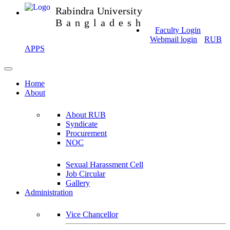
Rabindra University
Bangladesh
Faculty Login
Webmail login
RUB
APPS
Home
About
About RUB
Syndicate
Procurement
NOC
Sexual Harassment Cell
Job Circular
Gallery
Administration
Vice Chancellor