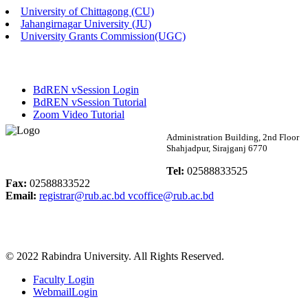
University of Chittagong (CU)
Published: 02:58pm, 14th May, 2026
Jahangirnagar University (JU)
University Grants Commission(UGC)
ভর্তি বিজ্ঞপ্তি (সংগীত বিভাগ)
Published: 02:15pm, 7th May, 2026
BdREN vSession Login
ভর্তি বিজ্ঞপ্তি সমাজবিজ্ঞান বিভাগ ( ৩য় বর্ষ ১ম সেমি.)
BdREN vSession Tutorial
Zoom Video Tutorial
Published: 02:13pm, 7th May, 2026
Rabindra University
Administration Building, 2nd Floor
Shahjadpur, Sirajganj 6770
ম্যানেজমেন্ট বিভাগ ভর্তি বিজ্ঞপ্তি (২০২৩-২৪ শিক্ষাবর্ষ)
Bangladesh
Tel:
02588833525
Published: 02:11pm, 7th May, 2026
Fax:
02588833522
Email:
registrar@rub.ac.bd
vcoffice@rub.ac.bd
ভর্তি বিজ্ঞপ্তি সমাজবিজ্ঞান বিভাগ (১ম বর্ষ ২য় সেমি.)
Published: 02:07pm, 7th May, 2026
© 2022 Rabindra University. All Rights Reserved.
ফরম পূরণ বিজ্ঞপ্তি, সমাজবিজ্ঞান বিভাগ (শিক্ষাবর্ষ: ২০২৩-২৪)
Faculty Login
Published: 03:09pm, 30th Apr, 2026
WebmailLogin