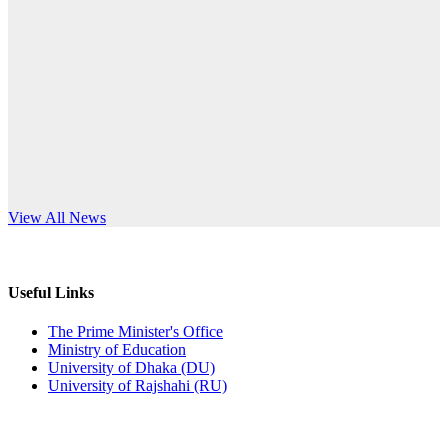
Published: 12:24pm, 8th Jun, 2026
anniversary
দরপত্র বিজ্ঞপ্তি (ছাত্রী হলের বৈদ্যুতিক সরঞ্জামাদি)
Read More
Published: 04:24pm, 21st May, 2026
প্রচারিত অসত্য ও বিভ্রান্তিকার সংবাদের প্রতিবাদ
Published: 10:58pm, 19th May, 2026
অফিস বিজ্ঞপ্তি (অস্থায়ী ছাত্রী হল)
s World Teachers’ Day
View All News
Published: 03:48pm, 19th May, 2026
অফিস বিজ্ঞপ্তি ছুটি
Useful Links
Published: 03:46pm, 19th May, 2026
The Prime Minister's Office
Ministry of Education
নিয়োগ পরীক্ষা স্থগিত বিজ্ঞপ্তি
University of Dhaka (DU)
University of Rajshahi (RU)
Published: 03:45pm, 17th May, 2026
অফিস বিজ্ঞপ্তি (ছাত্রী হল)