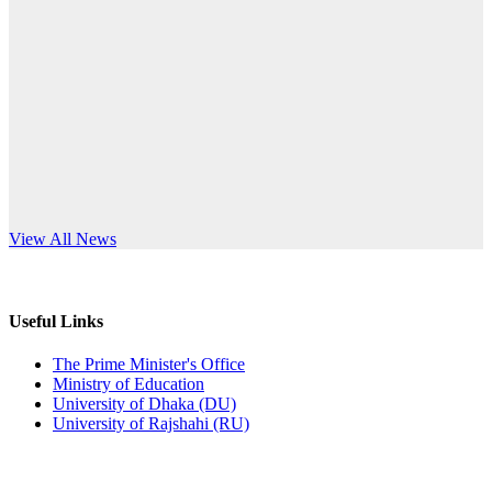
Published: 12:24pm, 8th Jun, 2026
anniversary
দরপত্র বিজ্ঞপ্তি (ছাত্রী হলের বৈদ্যুতিক সরঞ্জামাদি)
Read More
Published: 04:24pm, 21st May, 2026
প্রচারিত অসত্য ও বিভ্রান্তিকার সংবাদের প্রতিবাদ
Published: 10:58pm, 19th May, 2026
অফিস বিজ্ঞপ্তি (অস্থায়ী ছাত্রী হল)
s World Teachers’ Day
View All News
Published: 03:48pm, 19th May, 2026
অফিস বিজ্ঞপ্তি ছুটি
Useful Links
Published: 03:46pm, 19th May, 2026
The Prime Minister's Office
Ministry of Education
নিয়োগ পরীক্ষা স্থগিত বিজ্ঞপ্তি
University of Dhaka (DU)
University of Rajshahi (RU)
Published: 03:45pm, 17th May, 2026
অফিস বিজ্ঞপ্তি (ছাত্রী হল)