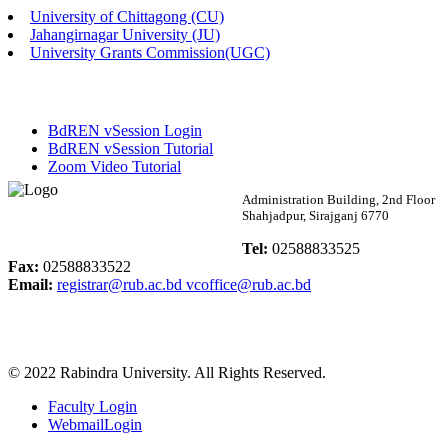
University of Chittagong (CU)
Published: 02:58pm, 14th May, 2026
Jahangirnagar University (JU)
University Grants Commission(UGC)
ভর্তি বিজ্ঞপ্তি (সংগীত বিভাগ)
Published: 02:15pm, 7th May, 2026
BdREN vSession Login
ভর্তি বিজ্ঞপ্তি সমাজবিজ্ঞান বিভাগ ( ৩য় বর্ষ ১ম সেমি.)
BdREN vSession Tutorial
Zoom Video Tutorial
Published: 02:13pm, 7th May, 2026
Rabindra University
Administration Building, 2nd Floor
Shahjadpur, Sirajganj 6770
ম্যানেজমেন্ট বিভাগ ভর্তি বিজ্ঞপ্তি (২০২৩-২৪ শিক্ষাবর্ষ)
Bangladesh
Tel:
02588833525
Published: 02:11pm, 7th May, 2026
Fax:
02588833522
Email:
registrar@rub.ac.bd
vcoffice@rub.ac.bd
ভর্তি বিজ্ঞপ্তি সমাজবিজ্ঞান বিভাগ (১ম বর্ষ ২য় সেমি.)
Published: 02:07pm, 7th May, 2026
© 2022 Rabindra University. All Rights Reserved.
ফরম পূরণ বিজ্ঞপ্তি, সমাজবিজ্ঞান বিভাগ (শিক্ষাবর্ষ: ২০২৩-২৪)
Faculty Login
Published: 03:09pm, 30th Apr, 2026
WebmailLogin