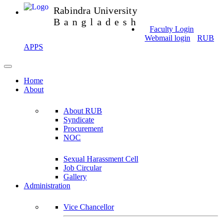
Rabindra University
Bangladesh
Faculty Login
Webmail login
RUB
APPS
Home
About
About RUB
Syndicate
Procurement
NOC
Sexual Harassment Cell
Job Circular
Gallery
Administration
Vice Chancellor